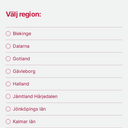
Välj region:
Blekinge
Dalarna
Gotland
Gävleborg
Halland
Jämtland Härjedalen
Jönköpings län
Kalmar län