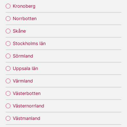
Kronoberg
Norrbotten
Skåne
Stockholms län
Sörmland
Uppsala län
Värmland
Västerbotten
Västernorrland
Västmanland