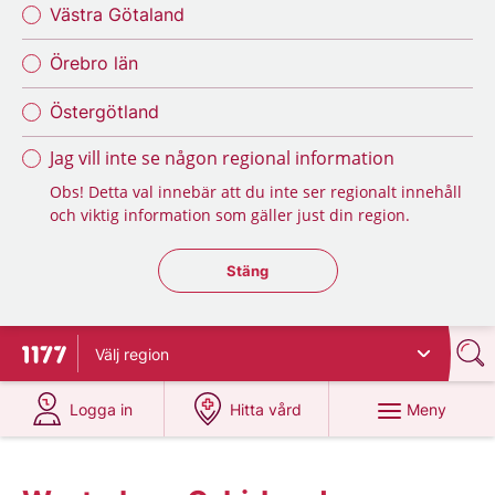
Västra Götaland
Örebro län
Östergötland
Jag vill inte se någon regional information
Obs! Detta val innebär att du inte ser regionalt innehåll
och viktig information som gäller just din region.
Stäng regionsväljaren
Stäng
Välj
region
Till startsidan för 1177
på 1177.se
på 1177.se
Meny
Logga in
Hitta vård