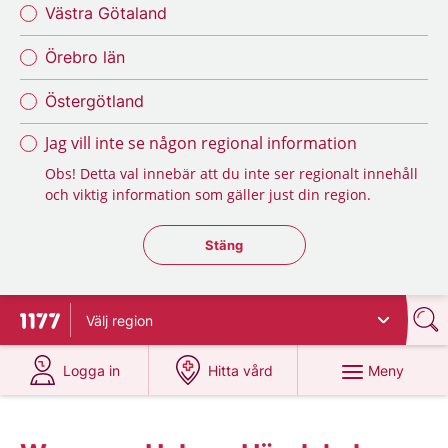
Västra Götaland
Örebro län
Östergötland
Jag vill inte se någon regional information
Obs! Detta val innebär att du inte ser regionalt innehåll
och viktig information som gäller just din region.
Stäng regionsväljaren
Stäng
Välj
region
Till startsidan för 1177
på 1177.se
på 1177.se
Meny
Logga in
Hitta vård