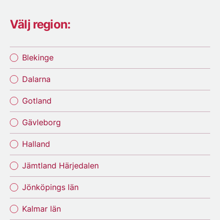
Välj region:
Blekinge
Dalarna
Gotland
Gävleborg
Halland
Jämtland Härjedalen
Jönköpings län
Kalmar län