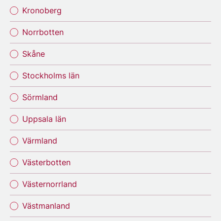
Kronoberg
Norrbotten
Skåne
Stockholms län
Sörmland
Uppsala län
Värmland
Västerbotten
Västernorrland
Västmanland