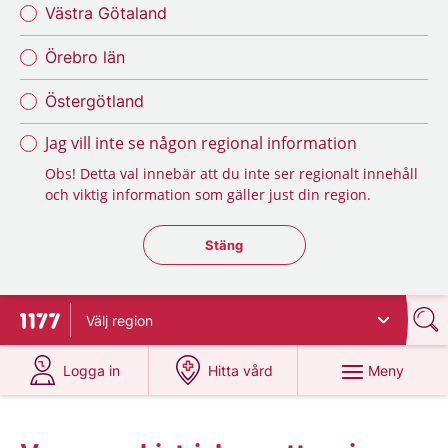
Västra Götaland
Örebro län
Östergötland
Jag vill inte se någon regional information
Obs! Detta val innebär att du inte ser regionalt innehåll
och viktig information som gäller just din region.
Stäng regionsväljaren
Stäng
Välj
region
Till startsidan för 1177
på 1177.se
på 1177.se
Meny
Logga in
Hitta vård