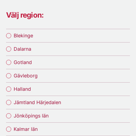
Välj region:
Blekinge
Dalarna
Gotland
Gävleborg
Halland
Jämtland Härjedalen
Jönköpings län
Kalmar län