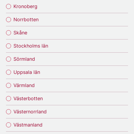
Kronoberg
Norrbotten
Skåne
Stockholms län
Sörmland
Uppsala län
Värmland
Västerbotten
Västernorrland
Västmanland