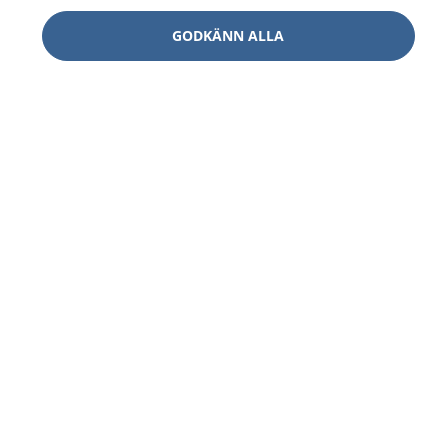
GODKÄNN ALLA
1177
–
tryggt om din hälsa och vård