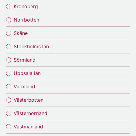
Kronoberg
Norrbotten
Skåne
Stockholms län
Sörmland
Uppsala län
Värmland
Västerbotten
Västernorrland
Västmanland