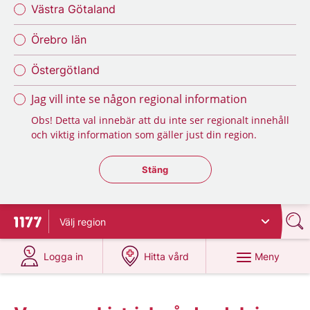
Västra Götaland
Örebro län
Östergötland
Jag vill inte se någon regional information
Obs! Detta val innebär att du inte ser regionalt innehåll
och viktig information som gäller just din region.
Stäng regionsväljaren
Stäng
Välj
region
Till startsidan för 1177
på 1177.se
på 1177.se
Meny
Logga in
Hitta vård