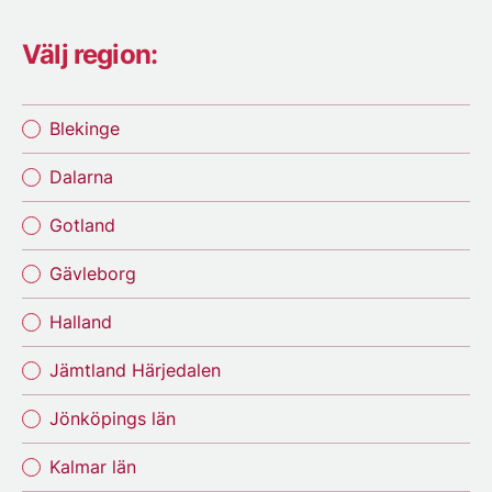
Välj region:
Blekinge
Dalarna
Gotland
Gävleborg
Halland
Jämtland Härjedalen
Jönköpings län
Kalmar län