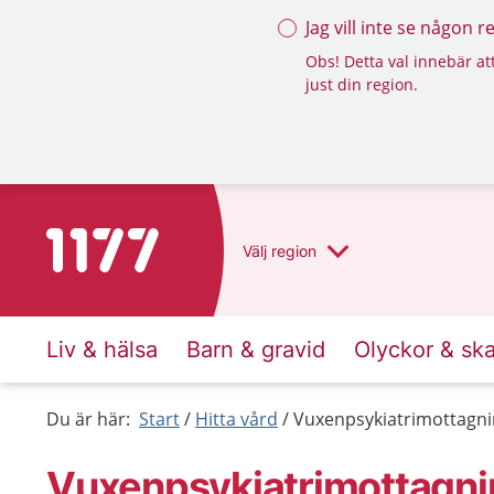
Jag vill inte se någon 
Obs! Detta val innebär att
just din region.
Till startsidan för 1177
Välj
region
Liv & hälsa
Barn & gravid
Olyckor & sk
Du är här:
Start
Hitta vård
Vuxenpsykiatrimottagni
Vuxenpsykiatrimottagni