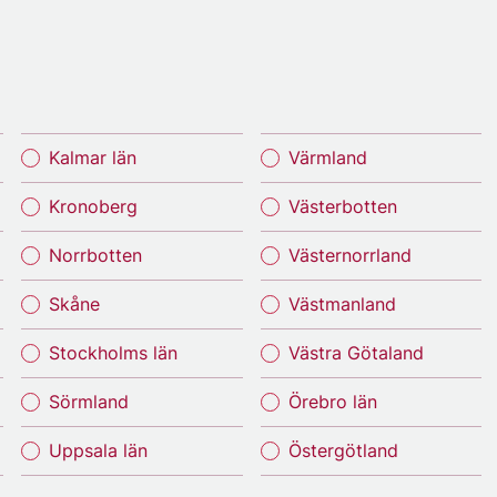
Kalmar län
Värmland
Kronoberg
Västerbotten
Norrbotten
Västernorrland
Skåne
Västmanland
Stockholms län
Västra Götaland
Sörmland
Örebro län
Uppsala län
Östergötland