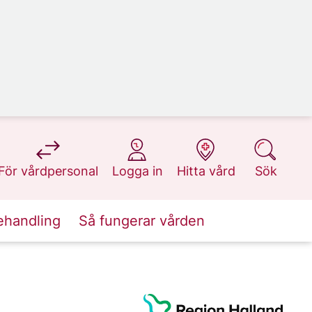
på 1177.se
på 1177.se
på 1177.se
på 1177.se
För vårdpersonal
Logga in
Hitta vård
Sök
ehandling
Så fungerar vården