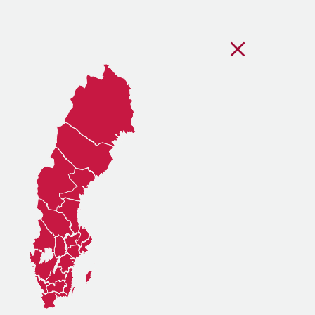
Stäng regionsvälj