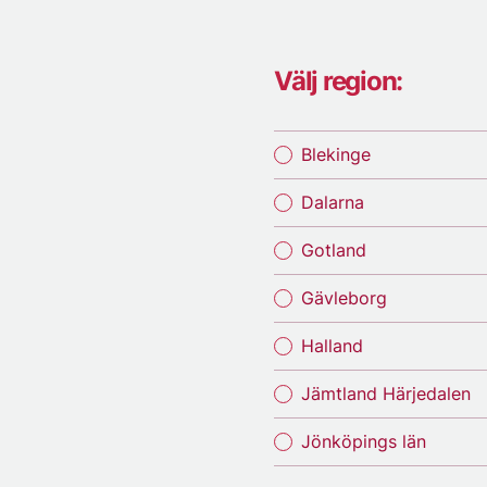
Välj region:
Blekinge
Dalarna
Gotland
Gävleborg
Halland
Jämtland Härjedalen
Jönköpings län