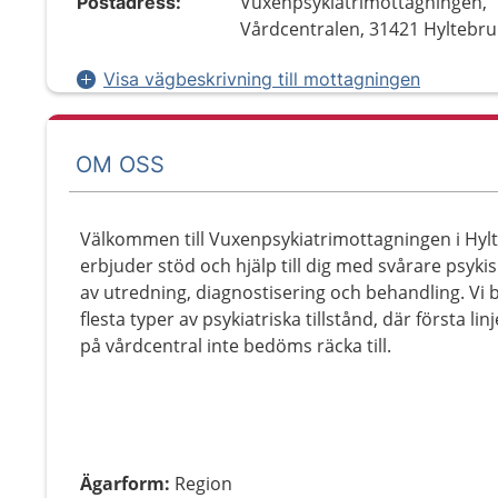
Vuxenpsykiatrimottagningen,
Postadress:
Vårdcentralen, 31421 Hyltebru
Visa vägbeskrivning till mottagningen
OM OSS
Välkommen till Vuxenpsykiatrimottagningen i Hylt
erbjuder stöd och hjälp till dig med svårare psykis
av utredning, diagnostisering och behandling. Vi
flesta typer av psykiatriska tillstånd, där första li
på vårdcentral inte bedöms räcka till.
Ägarform
:
Region