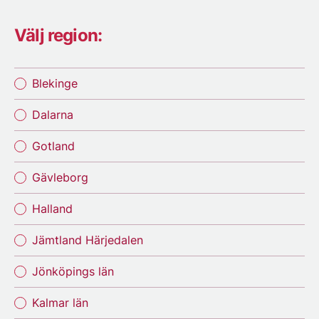
Välj region:
Blekinge
Dalarna
Gotland
Gävleborg
Halland
Jämtland Härjedalen
Jönköpings län
Kalmar län