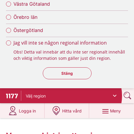
Västra Götaland
Örebro län
Östergötland
Jag vill inte se någon regional information
Obs! Detta val innebär att du inte ser regionalt innehåll
och viktig information som gäller just din region.
Stäng regionsväljaren
Stäng
Välj
region
Till startsidan för 1177
på 1177.se
på 1177.se
Meny
Logga in
Hitta vård