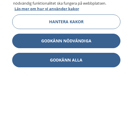
nödvändig funktionalitet ska fungera på webbplatsen.
Läs mer om hur vi använder kakor
HANTERA KAKOR
GODKÄNN NÖDVÄNDIGA
GODKÄNN ALLA
1177
–
tryggt om din hälsa och vård
På 1177.se får du råd om hälsa och information om
sjukdomar och vilka mottagningar du kan kontakta.
Logga in för att läsa din journal och göra dina
vårdärenden. Ring telefonnummer 1177 för
sjukvårdsrådgivning dygnet runt.