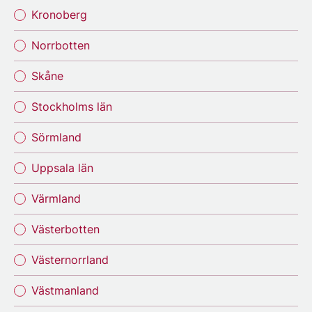
Kronoberg
Norrbotten
Skåne
Stockholms län
Sörmland
Uppsala län
Värmland
Västerbotten
Västernorrland
Västmanland