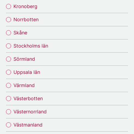
Kronoberg
Norrbotten
Skåne
Stockholms län
Sörmland
Uppsala län
Värmland
Västerbotten
Västernorrland
Västmanland