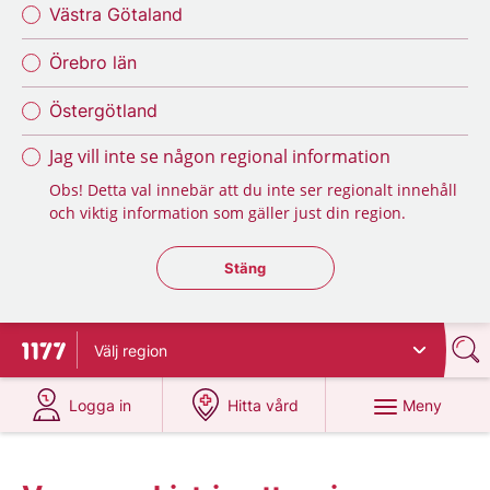
Västra Götaland
Örebro län
Östergötland
Jag vill inte se någon regional information
Obs! Detta val innebär att du inte ser regionalt innehåll
och viktig information som gäller just din region.
Stäng regionsväljaren
Stäng
Välj
region
Till startsidan för 1177
på 1177.se
på 1177.se
Meny
Logga in
Hitta vård