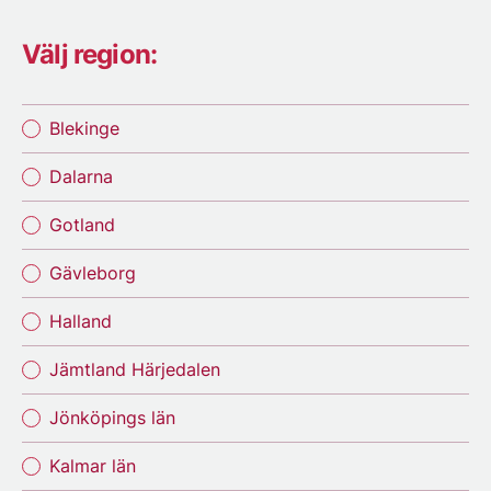
Välj region:
Blekinge
Dalarna
Gotland
Gävleborg
Halland
Jämtland Härjedalen
Jönköpings län
Kalmar län