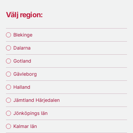
Välj region:
Blekinge
Dalarna
Gotland
Gävleborg
Halland
Jämtland Härjedalen
Jönköpings län
Kalmar län