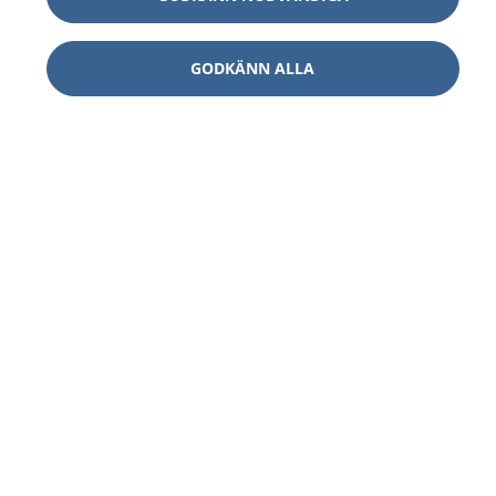
GODKÄNN ALLA
1177
–
tryggt om din hälsa och vård
På 1177.se får du råd om hälsa och information om
sjukdomar och vilka mottagningar du kan kontakta.