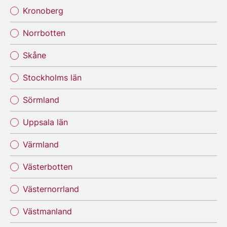
Kronoberg
Norrbotten
Skåne
Stockholms län
Sörmland
Uppsala län
Värmland
Västerbotten
Västernorrland
Västmanland