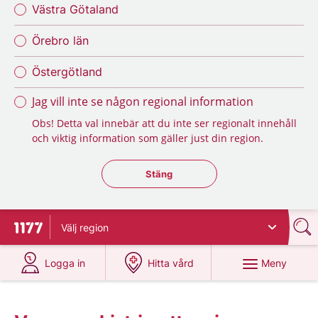
Västra Götaland
Örebro län
Östergötland
Jag vill inte se någon regional information
Obs! Detta val innebär att du inte ser regionalt innehåll
och viktig information som gäller just din region.
Stäng regionsväljaren
Stäng
Välj
region
Till startsidan för 1177
på 1177.se
på 1177.se
Meny
Logga in
Hitta vård