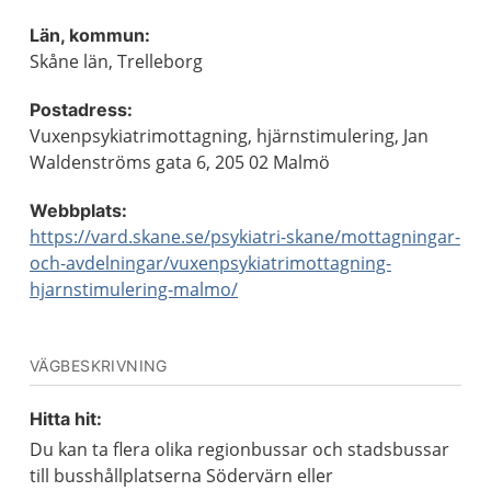
Län, kommun:
Skåne län, Trelleborg
Postadress:
Vuxenpsykiatrimottagning, hjärnstimulering, Jan
Waldenströms gata 6, 205 02 Malmö
Webbplats:
https://vard.skane.se/psykiatri-skane/mottagningar-
och-avdelningar/vuxenpsykiatrimottagning-
hjarnstimulering-malmo/
VÄGBESKRIVNING
Hitta hit:
Du kan ta flera olika regionbussar och stadsbussar
till busshållplatserna Södervärn eller