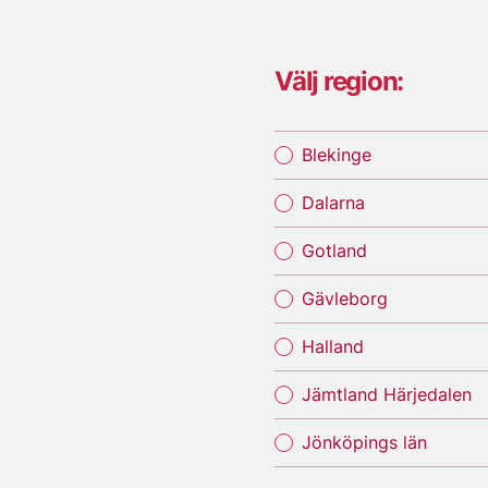
Välj region:
Blekinge
Dalarna
Gotland
Gävleborg
Halland
Jämtland Härjedalen
Jönköpings län