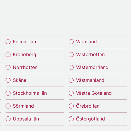
Kalmar län
Värmland
Kronoberg
Västerbotten
Norrbotten
Västernorrland
Skåne
Västmanland
Stockholms län
Västra Götaland
Sörmland
Örebro län
Uppsala län
Östergötland