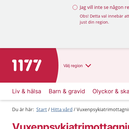
Jag vill inte se någon 
Obs! Detta val innebär att
just din region.
Till startsidan för 1177
Välj
region
Liv & hälsa
Barn & gravid
Olyckor & sk
Du är här:
Start
Hitta vård
Vuxenpsykiatrimottagnin
Vuxenpsykiatrimottagning