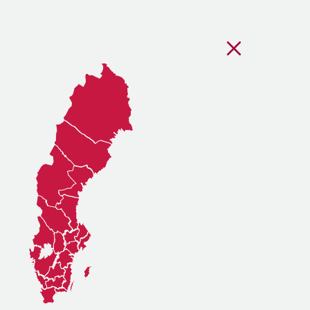
Stäng regionsvälj