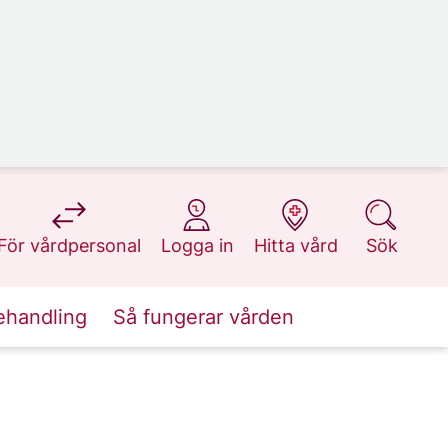
på 1177.se
på 1177.se
på 1177.se
på 1177.se
För vårdpersonal
Logga in
Hitta vård
Sök
ehandling
Så fungerar vården