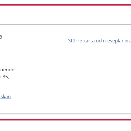
ö
Större karta och reseplaner
roende
n 35,
https://vard.skane.se/psykiatri-skane/mottagningar-och-avdelningar/vuxenpsykiatrimottagning-elitidrott-och-halsa-malmo/