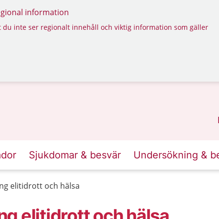
regional information
 du inte ser regionalt innehåll och viktig information som gäller
ador
Sjukdomar & besvär
Undersökning & b
g elitidrott och hälsa
 elitidrott och hälsa