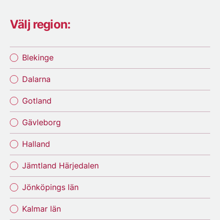
Välj region:
Blekinge
Dalarna
Gotland
Gävleborg
Halland
Jämtland Härjedalen
Jönköpings län
Kalmar län