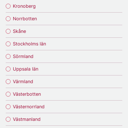
Kronoberg
Norrbotten
Skåne
Stockholms län
Sörmland
Uppsala län
Värmland
Västerbotten
Västernorrland
Västmanland