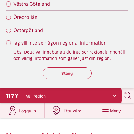
Västra Götaland
Örebro län
Östergötland
Jag vill inte se någon regional information
Obs! Detta val innebär att du inte ser regionalt innehåll
och viktig information som gäller just din region.
Stäng regionsväljaren
Stäng
Välj
region
Till startsidan för 1177
på 1177.se
på 1177.se
Meny
Logga in
Hitta vård