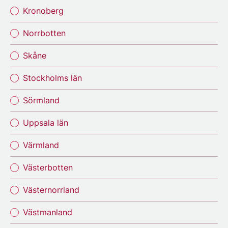
Kronoberg
Norrbotten
Skåne
Stockholms län
Sörmland
Uppsala län
Värmland
Västerbotten
Västernorrland
Västmanland