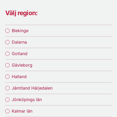
Välj region:
Blekinge
Dalarna
Gotland
Gävleborg
Halland
Jämtland Härjedalen
Jönköpings län
Kalmar län