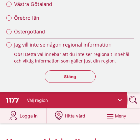
Västra Götaland
Örebro län
Östergötland
Jag vill inte se någon regional information
Obs! Detta val innebär att du inte ser regionalt innehåll
och viktig information som gäller just din region.
Stäng regionsväljaren
Stäng
Välj
region
Till startsidan för 1177
på 1177.se
på 1177.se
Meny
Logga in
Hitta vård