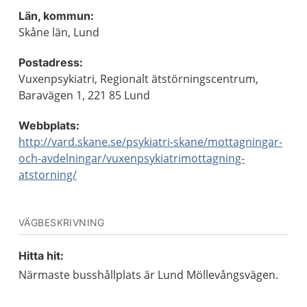
Län, kommun:
Skåne län, Lund
Postadress:
Vuxenpsykiatri, Regionalt ätstörningscentrum,
Baravägen 1, 221 85 Lund
Webbplats:
http://vard.skane.se/psykiatri-skane/mottagningar-
och-avdelningar/vuxenpsykiatrimottagning-
atstorning/
VÄGBESKRIVNING
Hitta hit:
Närmaste busshållplats är Lund Möllevångsvägen.