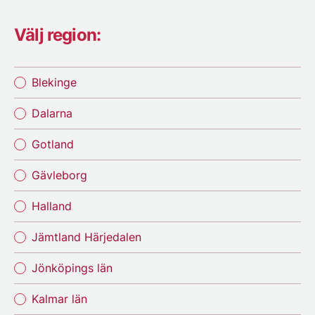
Välj region:
Blekinge
Dalarna
Gotland
Gävleborg
Halland
Jämtland Härjedalen
Jönköpings län
Kalmar län