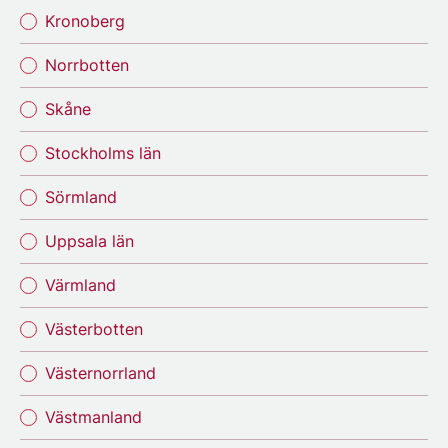
Kronoberg
Norrbotten
Skåne
Stockholms län
Sörmland
Uppsala län
Värmland
Västerbotten
Västernorrland
Västmanland