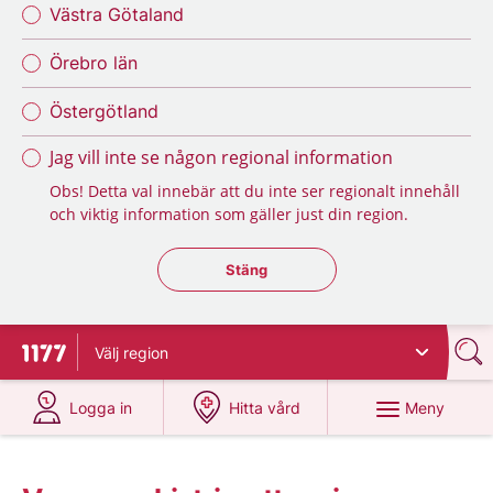
Västra Götaland
Örebro län
Östergötland
Jag vill inte se någon regional information
Obs! Detta val innebär att du inte ser regionalt innehåll
och viktig information som gäller just din region.
Stäng regionsväljaren
Stäng
Välj
region
Till startsidan för 1177
på 1177.se
på 1177.se
Meny
Logga in
Hitta vård