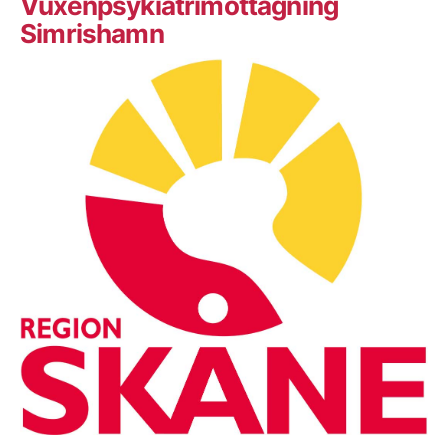
Vuxenpsykiatrimottagning
Simrishamn