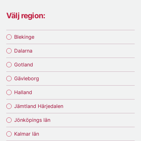
Välj region:
Blekinge
Dalarna
Gotland
Gävleborg
Halland
Jämtland Härjedalen
Jönköpings län
Kalmar län