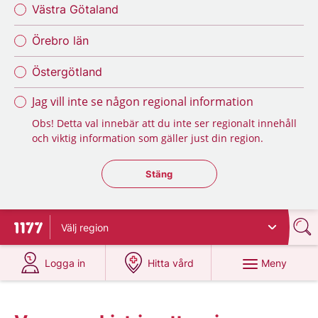
Västra Götaland
Örebro län
Östergötland
Jag vill inte se någon regional information
Obs! Detta val innebär att du inte ser regionalt innehåll
och viktig information som gäller just din region.
Stäng regionsväljaren
Stäng
Välj
region
Till startsidan för 1177
på 1177.se
på 1177.se
Meny
Logga in
Hitta vård