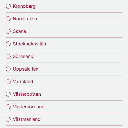
Kronoberg
Norrbotten
Skåne
Stockholms län
Sörmland
Uppsala län
Värmland
Västerbotten
Västernorrland
Västmanland