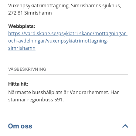
Vuxenpsykiatrimottagning, Simrishamns sjukhus,
272 81 Simrishamn
Webbplats:
https://vard.skane.se/psykiatri-skane/mottagningar-
och-avdelningar/vuxenpsykiatrimottagning-
simrishamn
VÄGBESKRIVNING
Hitta hit:
Närmaste busshållplats är Vandrarhemmet. Här
stannar regionbuss 591.
Om oss