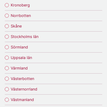
Kronoberg
Norrbotten
Skåne
Stockholms län
Sörmland
Uppsala län
Värmland
Västerbotten
Västernorrland
Västmanland