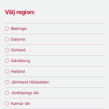
Välj region:
Blekinge
Dalarna
Gotland
Gävleborg
Halland
Jämtland Härjedalen
Jönköpings län
Kalmar län