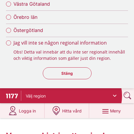
Västra Götaland
Örebro län
Östergötland
Jag vill inte se någon regional information
Obs! Detta val innebär att du inte ser regionalt innehåll
och viktig information som gäller just din region.
Stäng regionsväljaren
Stäng
Välj
region
Till startsidan för 1177
på 1177.se
på 1177.se
Meny
Logga in
Hitta vård