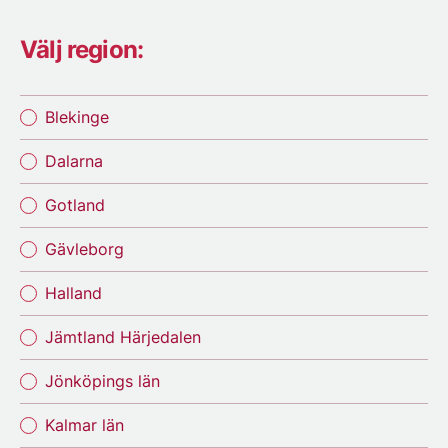
Välj region:
Blekinge
Dalarna
Gotland
Gävleborg
Halland
Jämtland Härjedalen
Jönköpings län
Kalmar län