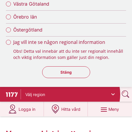
Västra Götaland
Örebro län
Östergötland
Jag vill inte se någon regional information
Obs! Detta val innebär att du inte ser regionalt innehåll
och viktig information som gäller just din region.
Stäng regionsväljaren
Stäng
Välj
region
Till startsidan för 1177
på 1177.se
på 1177.se
Meny
Logga in
Hitta vård