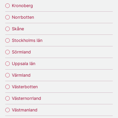
Kronoberg
Norrbotten
Skåne
Stockholms län
Sörmland
Uppsala län
Värmland
Västerbotten
Västernorrland
Västmanland