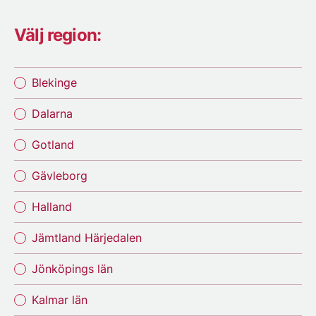
Välj region:
Blekinge
Dalarna
Gotland
Gävleborg
Halland
Jämtland Härjedalen
Jönköpings län
Kalmar län