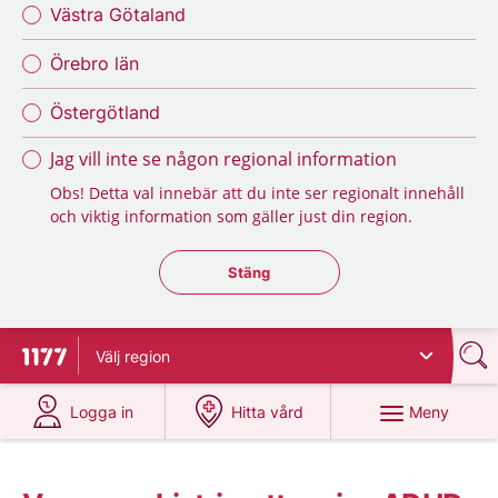
Västra Götaland
Örebro län
Östergötland
Jag vill inte se någon regional information
Obs! Detta val innebär att du inte ser regionalt innehåll
och viktig information som gäller just din region.
Stäng regionsväljaren
Stäng
Välj
region
Till startsidan för 1177
på 1177.se
på 1177.se
Meny
Logga in
Hitta vård