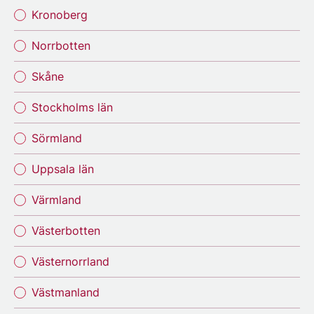
Kronoberg
Norrbotten
Skåne
Stockholms län
Sörmland
Uppsala län
Värmland
Västerbotten
Västernorrland
Västmanland