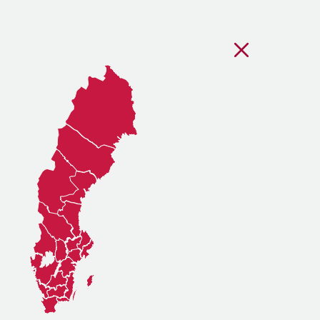
Stäng regionsvälj