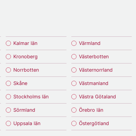
Kalmar län
Värmland
Kronoberg
Västerbotten
Norrbotten
Västernorrland
Skåne
Västmanland
Stockholms län
Västra Götaland
Sörmland
Örebro län
Uppsala län
Östergötland