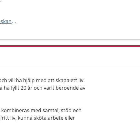
2
https://vard.skane.se/psykiatri-skane/mottagningar-och-avdelningar/vuxenpsykiatrimottagning-5-laro-malmo/
 vill ha hjälp med att skapa ett liv
ha fyllt 20 år och varit beroende av
 kombineras med samtal, stöd och
ritt liv, kunna sköta arbete eller