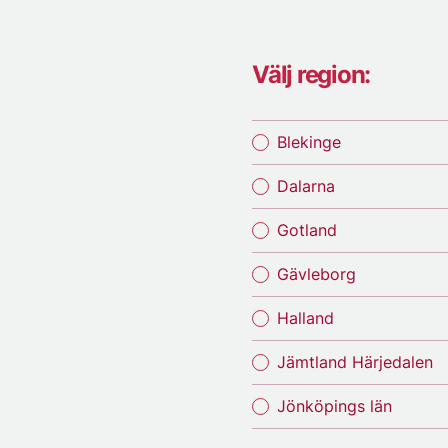
Välj region:
Blekinge
Dalarna
Gotland
Gävleborg
Halland
Jämtland Härjedalen
Jönköpings län