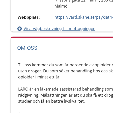
Nilssons gata 22, Plan 1, 205 0
Malmö
Webbplats:
Visa vägbeskrivning till mottagningen
OM OSS
Till oss kommer du som är beroende av opioider och
utan droger. Du som söker behandling hos oss ska 
opioider i minst ett år.
LARO är en läkemedelsassisterad behandling som
rådgivning. Målsättningen är att du ska få ett drogf
studier och få en bättre livskvalitet.