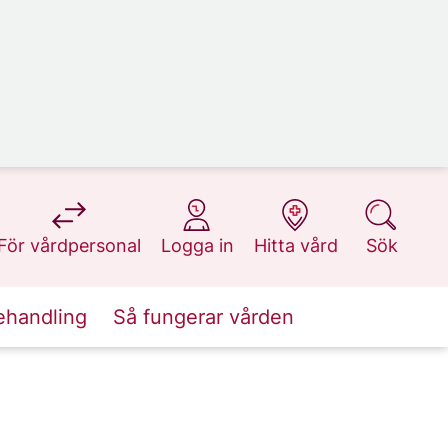
på 1177.se
på 1177.se
på 1177.se
på 1177.se
För vårdpersonal
Logga in
Hitta vård
Sök
ehandling
Så fungerar vården