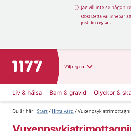
Jag vill inte se någon 
Obs! Detta val innebär att
just din region.
Till startsidan för 1177
Välj
region
Liv & hälsa
Barn & gravid
Olyckor & sk
Du är här:
Start
Hitta vård
Vuxenpsykiatrimottagni
Vuxenpsykiatrimottagni