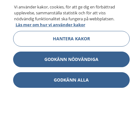
Vi använder kakor, cookies, för att ge dig en förbättrad
upplevelse, sammanställa statistik och för att viss
nödvändig funktionalitet ska fungera på webbplatsen.
Läs mer om hur vi använder kakor
HANTERA KAKOR
GODKÄNN NÖDVÄNDIGA
1177
–
tryggt om din hälsa och vård
GODKÄNN ALLA
På 1177.se får du råd om hälsa och information om
sjukdomar och vilka mottagningar du kan kontakta.
Logga in för att läsa din journal och göra dina
vårdärenden. Ring telefonnummer 1177 för
sjukvårdsrådgivning dygnet runt.
1177 ger dig råd när du vill må bättre.