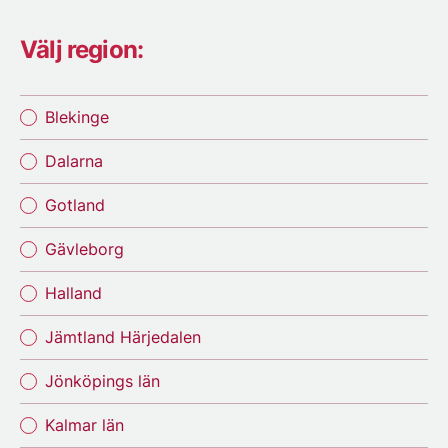
Välj region:
Blekinge
Dalarna
Gotland
Gävleborg
Halland
Jämtland Härjedalen
Jönköpings län
Kalmar län