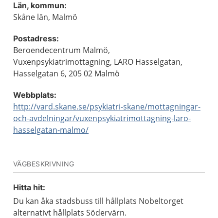
Län, kommun:
Skåne län, Malmö
Postadress:
Beroendecentrum Malmö,
Vuxenpsykiatrimottagning, LARO Hasselgatan,
Hasselgatan 6, 205 02 Malmö
Webbplats:
http://vard.skane.se/psykiatri-skane/mottagningar-
och-avdelningar/vuxenpsykiatrimottagning-laro-
hasselgatan-malmo/
VÄGBESKRIVNING
Hitta hit:
Du kan åka stadsbuss till hållplats Nobeltorget
alternativt hållplats Södervärn.