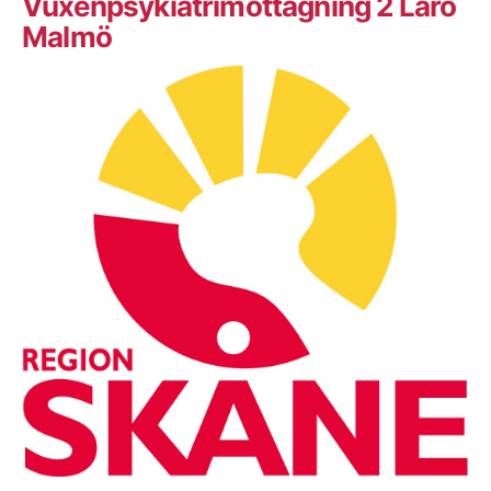
Vuxenpsykiatrimottagning 2 Laro
Malmö