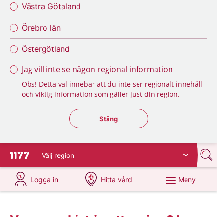
Västra Götaland
Örebro län
Östergötland
Jag vill inte se någon regional information
Obs! Detta val innebär att du inte ser regionalt innehåll
och viktig information som gäller just din region.
Stäng regionsväljaren
Stäng
Välj
region
Till startsidan för 1177
på 1177.se
på 1177.se
Meny
Logga in
Hitta vård