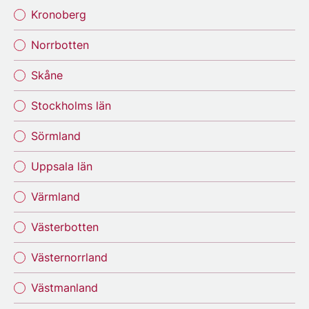
Kronoberg
Norrbotten
Skåne
Stockholms län
Sörmland
Uppsala län
Värmland
Västerbotten
Västernorrland
Västmanland