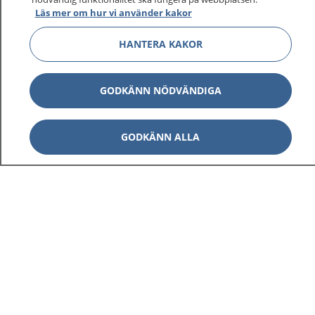
Läs mer om hur vi använder kakor
HANTERA KAKOR
GODKÄNN NÖDVÄNDIGA
GODKÄNN ALLA
1177
–
tryggt om din hälsa och vård
På 1177.se får du råd om hälsa och information om
sjukdomar och vilka mottagningar du kan kontakta.
Logga in för att läsa din journal och göra dina
vårdärenden. Ring telefonnummer 1177 för
sjukvårdsrådgivning dygnet runt.