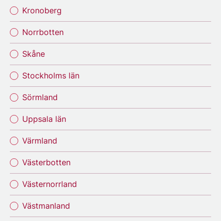
Kronoberg
Norrbotten
Skåne
Stockholms län
Sörmland
Uppsala län
Värmland
Västerbotten
Västernorrland
Västmanland