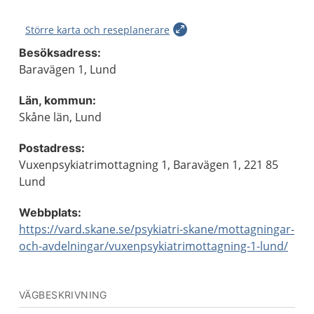
Större karta och reseplanerare
Besöksadress:
Baravägen 1, Lund
Län, kommun:
Skåne län, Lund
Postadress:
Vuxenpsykiatrimottagning 1, Baravägen 1, 221 85
Lund
Webbplats:
https://vard.skane.se/psykiatri-skane/mottagningar-
och-avdelningar/vuxenpsykiatrimottagning-1-lund/
VÄGBESKRIVNING