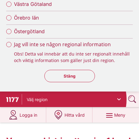
Västra Götaland
Örebro län
Östergötland
Jag vill inte se någon regional information
Obs! Detta val innebär att du inte ser regionalt innehåll
och viktig information som gäller just din region.
Stäng regionsväljaren
Stäng
Välj
region
Till startsidan för 1177
på 1177.se
på 1177.se
Meny
Logga in
Hitta vård