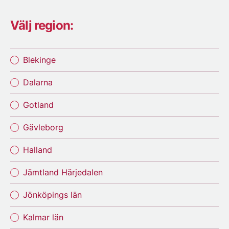
Välj region:
Blekinge
Dalarna
Gotland
Gävleborg
Halland
Jämtland Härjedalen
Jönköpings län
Kalmar län