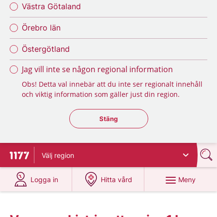
Västra Götaland
Örebro län
Östergötland
Jag vill inte se någon regional information
Obs! Detta val innebär att du inte ser regionalt innehåll
och viktig information som gäller just din region.
Stäng regionsväljaren
Stäng
Välj
region
Till startsidan för 1177
på 1177.se
på 1177.se
Meny
Logga in
Hitta vård