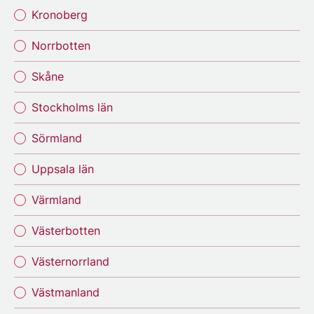
Kronoberg
Norrbotten
Skåne
Stockholms län
Sörmland
Uppsala län
Värmland
Västerbotten
Västernorrland
Västmanland