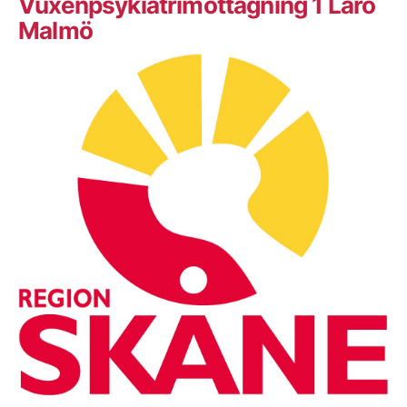
Vuxenpsykiatrimottagning 1 Laro
Malmö