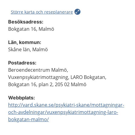
Större karta och reseplanerare
Besöksadress:
Bokgatan 16, Malmö
Län, kommun:
Skåne län, Malmö
Postadress:
Beroendecentrum Malmö,
Vuxenpsykiatrimottagning, LARO Bokgatan,
Bokgatan 16, plan 2, 205 02 Malmö
Webbplats:
http://vard.skane.se/psykiatri-skane/mottagningar-
och-avdelningar/vuxenpsykiatrimottagning-laro-
bokgatan-malmo/