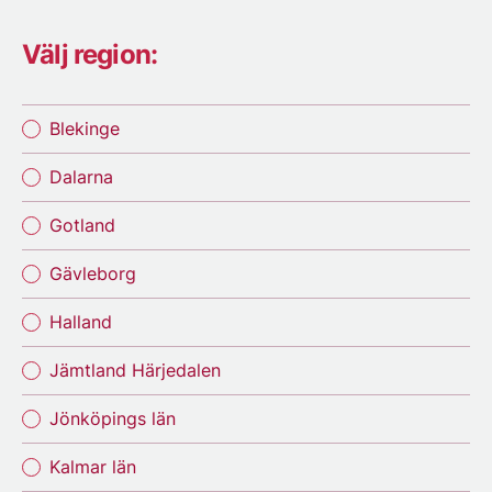
Välj region:
Blekinge
Dalarna
Gotland
Gävleborg
Halland
Jämtland Härjedalen
Jönköpings län
Kalmar län