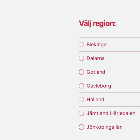
Välj region:
Blekinge
Dalarna
Gotland
Gävleborg
Halland
Jämtland Härjedalen
Jönköpings län