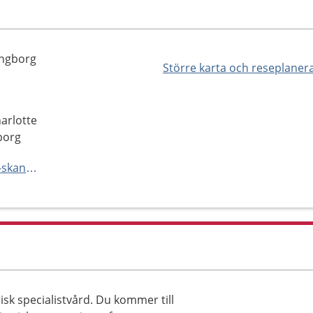
ingborg
Större karta och reseplaner
arlotte
borg
https://vard.skane.se/psykiatri-skane/mottagningar-och-avdelningar/vuxenpsykiatriavdelning-54-helsingborg/
sk specialistvård. Du kommer till