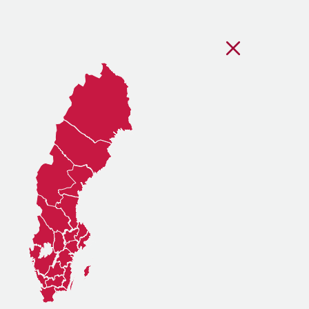
Stäng regionsvälj