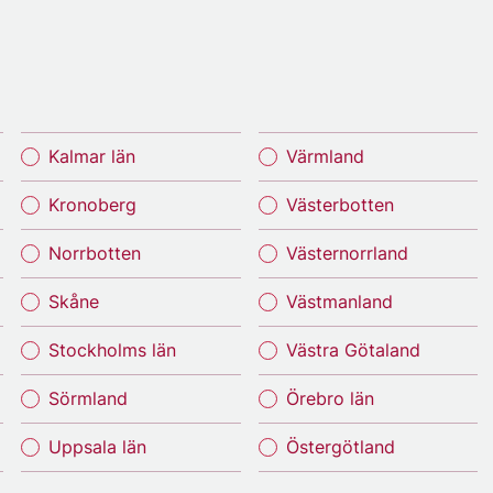
Kalmar län
Värmland
Kronoberg
Västerbotten
Norrbotten
Västernorrland
Skåne
Västmanland
Stockholms län
Västra Götaland
Sörmland
Örebro län
Uppsala län
Östergötland