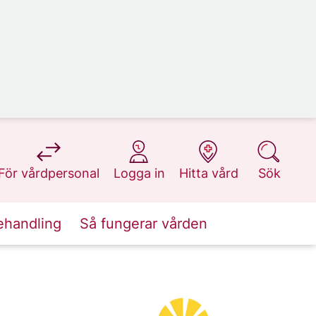
på 1177.se
på 1177.se
på 1177.se
på 1177.se
För vårdpersonal
Logga in
Hitta vård
Sök
ehandling
Så fungerar vården