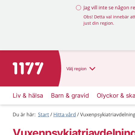
Jag vill inte se någon 
Obs! Detta val innebär att
just din region.
Till startsidan för 1177
Välj
region
Liv & hälsa
Barn & gravid
Olyckor & sk
Du är här:
Start
Hitta vård
Vuxenpsykiatriavdelnin
Vuxenpsykiatriavdelnin