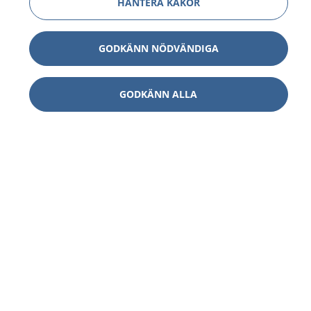
HANTERA KAKOR
GODKÄNN NÖDVÄNDIGA
GODKÄNN ALLA
1177
–
tryggt om din hälsa och vård
På 1177.se får du råd om hälsa och information om
sjukdomar och vilka mottagningar du kan kontakta.
Logga in för att läsa din journal och göra dina