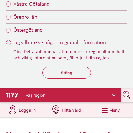
Västra Götaland
Örebro län
Östergötland
Jag vill inte se någon regional information
Obs! Detta val innebär att du inte ser regionalt innehåll
och viktig information som gäller just din region.
Stäng regionsväljaren
Stäng
Välj
region
Till startsidan för 1177
på 1177.se
på 1177.se
Meny
Logga in
Hitta vård