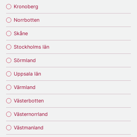
Kronoberg
Norrbotten
Skåne
Stockholms län
Sörmland
Uppsala län
Värmland
Västerbotten
Västernorrland
Västmanland