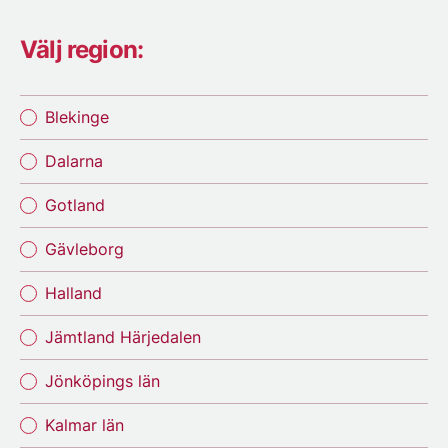
Välj region:
Blekinge
Dalarna
Gotland
Gävleborg
Halland
Jämtland Härjedalen
Jönköpings län
Kalmar län