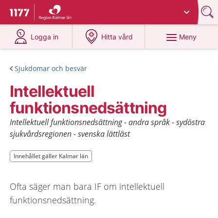
Du har valt region
Kalmar län
.
Till startsidan för 1177
på 1177.se
på 1177.se
Meny
Logga in
Hitta vård
Sjukdomar och besvär
Intellektuell
funktionsnedsättning
Intellektuell funktionsnedsättning - andra språk - sydöstra
sjukvårdsregionen - svenska lättläst
Innehållet gäller Kalmar län
Innehållet gäller Kalmar län
Ofta säger man bara IF om intellektuell
funktionsnedsättning.