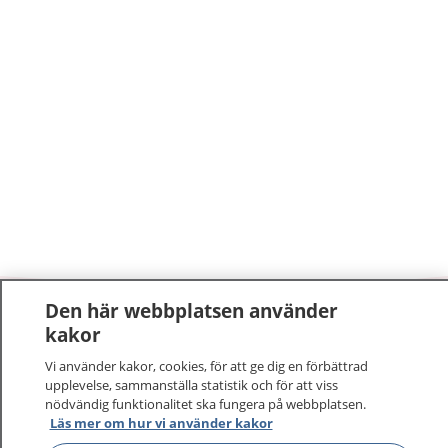
Den här webbplatsen använder
1177
–
tryggt om din hälsa och vård
kakor
Vi använder kakor, cookies, för att ge dig en förbättrad
På 1177.se får du råd om hälsa och information om
upplevelse, sammanställa statistik och för att viss
sjukdomar och vilka mottagningar du kan kontakta.
nödvändig funktionalitet ska fungera på webbplatsen.
Logga in för att läsa din journal och göra dina
Läs mer om hur vi använder kakor