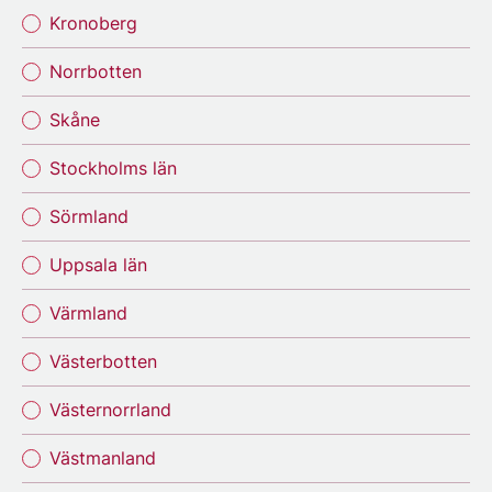
Kronoberg
Norrbotten
Skåne
Stockholms län
Sörmland
Uppsala län
Värmland
Västerbotten
Västernorrland
Västmanland