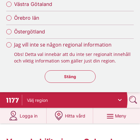
Västra Götaland
Örebro län
Östergötland
Jag vill inte se någon regional information
Obs! Detta val innebär att du inte ser regionalt innehåll
och viktig information som gäller just din region.
Stäng regionsväljaren
Stäng
Välj
region
Till startsidan för 1177
på 1177.se
på 1177.se
Meny
Logga in
Hitta vård