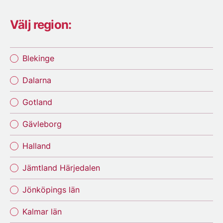
Välj region:
Blekinge
Dalarna
Gotland
Gävleborg
Halland
Jämtland Härjedalen
Jönköpings län
Kalmar län