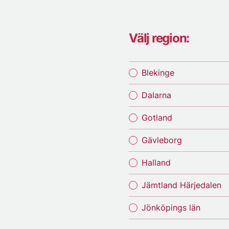
Välj region:
Blekinge
Dalarna
Gotland
Gävleborg
Halland
Jämtland Härjedalen
Jönköpings län