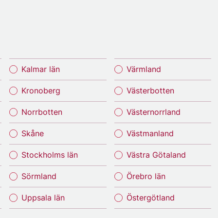
Kalmar län
Värmland
Kronoberg
Västerbotten
Norrbotten
Västernorrland
Skåne
Västmanland
Stockholms län
Västra Götaland
Sörmland
Örebro län
Uppsala län
Östergötland