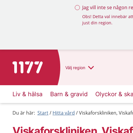
Jag vill inte se någon 
Obs! Detta val innebär att
just din region.
Till startsidan för 1177
Välj
region
Liv & hälsa
Barn & gravid
Olyckor & sk
Du är här:
Start
Hitta vård
Viskaforskliniken, Viskaf
Viskaforskliniken, Viska