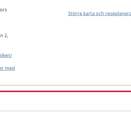
fors
Större karta och reseplaner
n 2,
niken/
ner med