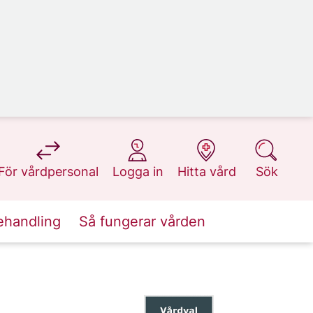
på 1177.se
på 1177.se
på 1177.se
på 1177.se
För vårdpersonal
Logga in
Hitta vård
Sök
ehandling
Så fungerar vården