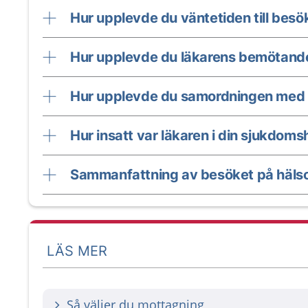
Hur upplevde du väntetiden till besö
Hur upplevde du läkarens bemötand
Hur upplevde du samordningen med 
Hur insatt var läkaren i din sjukdomsh
Sammanfattning av besöket på hälso
LÄS MER
Så väljer du mottagning