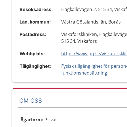
Hagkällevägen 2, 515 34, Viska
Besöksadress:
Västra Götalands län, Borås
Län, kommun:
Viskaforskliniken, Hagkälleväge
Postadress:
515 34, Viskafors
https://www.ptj.se/viskaforskli
Webbplats:
Fysisk tillgänglighet för perso
Tillgänglighet:
funktionsnedsättning
OM OSS
Ägarform
:
Privat