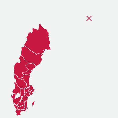
Stäng regionsvälj