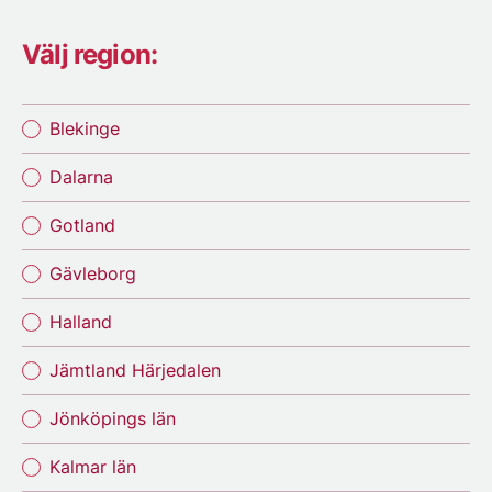
Välj region:
Blekinge
Dalarna
Gotland
Gävleborg
Halland
Jämtland Härjedalen
Jönköpings län
Kalmar län