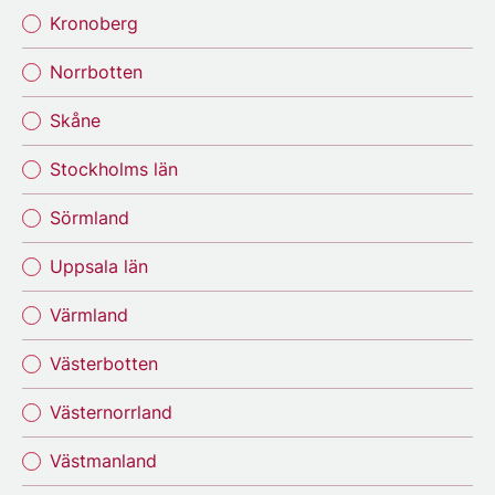
Kronoberg
Norrbotten
Skåne
Stockholms län
Sörmland
Uppsala län
Värmland
Västerbotten
Västernorrland
Västmanland