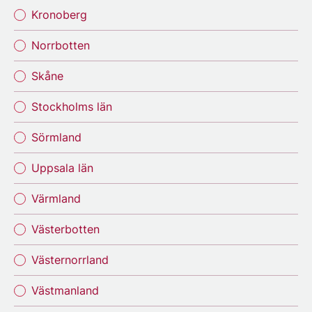
Kronoberg
Norrbotten
Skåne
Stockholms län
Sörmland
Uppsala län
Värmland
Västerbotten
Västernorrland
Västmanland