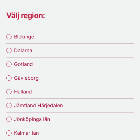
Välj region:
Blekinge
Dalarna
Gotland
Gävleborg
Halland
Jämtland Härjedalen
Jönköpings län
Kalmar län