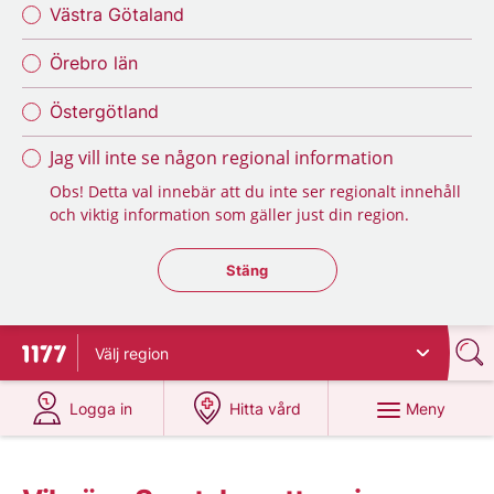
Västra Götaland
Örebro län
Östergötland
Jag vill inte se någon regional information
Obs! Detta val innebär att du inte ser regionalt innehåll
och viktig information som gäller just din region.
Stäng regionsväljaren
Stäng
Välj
region
Till startsidan för 1177
på 1177.se
på 1177.se
Meny
Logga in
Hitta vård