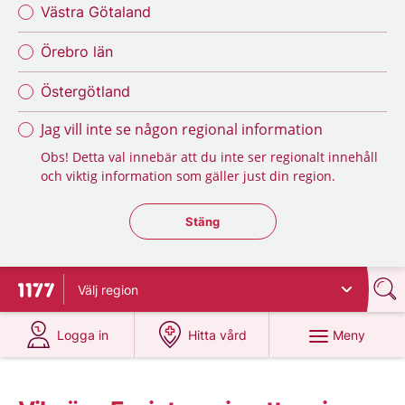
Västra Götaland
Örebro län
Östergötland
Jag vill inte se någon regional information
Obs! Detta val innebär att du inte ser regionalt innehåll
och viktig information som gäller just din region.
Stäng regionsväljaren
Stäng
Välj
region
Till startsidan för 1177
på 1177.se
på 1177.se
Meny
Logga in
Hitta vård