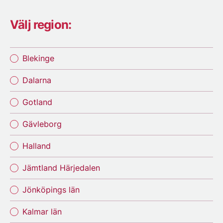
Välj region:
Blekinge
Dalarna
Gotland
Gävleborg
Halland
Jämtland Härjedalen
Jönköpings län
Kalmar län