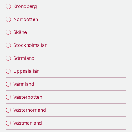
Kronoberg
Norrbotten
Skåne
Stockholms län
Sörmland
Uppsala län
Värmland
Västerbotten
Västernorrland
Västmanland