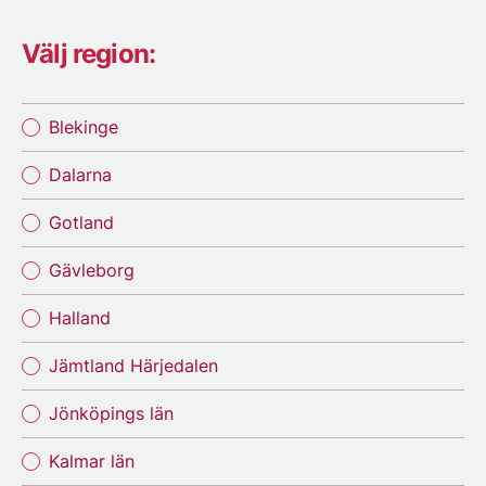
Välj region:
Blekinge
Dalarna
Gotland
Gävleborg
Halland
Jämtland Härjedalen
Jönköpings län
Kalmar län