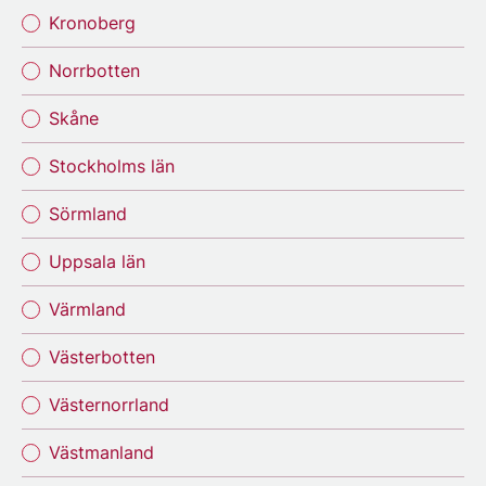
Kronoberg
Norrbotten
Skåne
Stockholms län
Sörmland
Uppsala län
Värmland
Västerbotten
Västernorrland
Västmanland