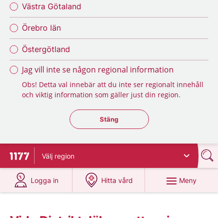
Västra Götaland
Örebro län
Östergötland
Jag vill inte se någon regional information
Obs! Detta val innebär att du inte ser regionalt innehåll
och viktig information som gäller just din region.
Stäng regionsväljaren
Stäng
Välj
region
Till startsidan för 1177
på 1177.se
på 1177.se
Meny
Logga in
Hitta vård