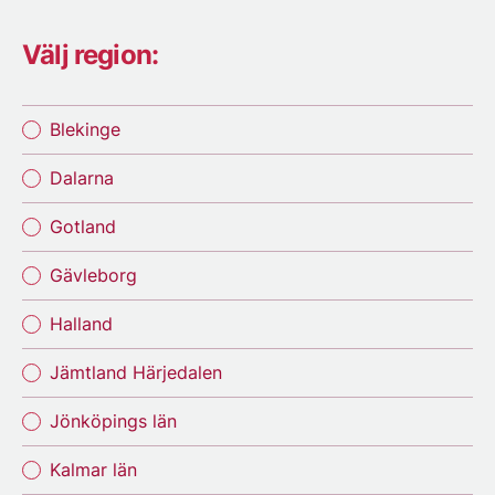
Välj region:
Blekinge
Dalarna
Gotland
Gävleborg
Halland
Jämtland Härjedalen
Jönköpings län
Kalmar län