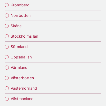
Kronoberg
Norrbotten
Skåne
Stockholms län
Sörmland
Uppsala län
Värmland
Västerbotten
Västernorrland
Västmanland