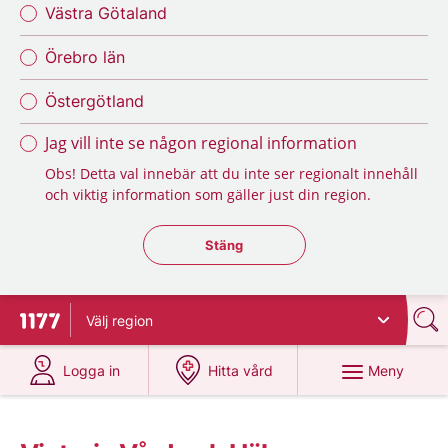
Västra Götaland
Örebro län
Östergötland
Jag vill inte se någon regional information
Obs! Detta val innebär att du inte ser regionalt innehåll
och viktig information som gäller just din region.
Stäng regionsväljaren
Stäng
Välj
region
Till startsidan för 1177
på 1177.se
på 1177.se
Meny
Logga in
Hitta vård