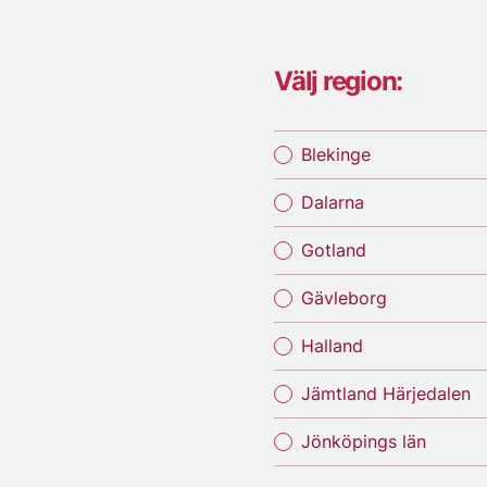
Välj region:
Blekinge
Dalarna
Gotland
Gävleborg
Halland
Jämtland Härjedalen
Jönköpings län