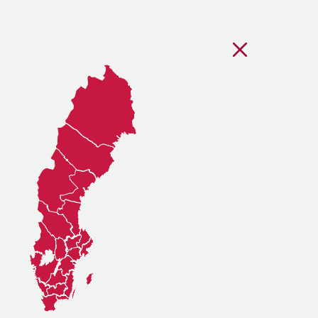
Stäng regionsvälj