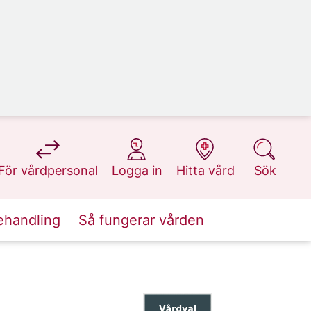
på 1177.se
på 1177.se
på 1177.se
på 1177.se
För vårdpersonal
Logga in
Hitta vård
Sök
ehandling
Så fungerar vården