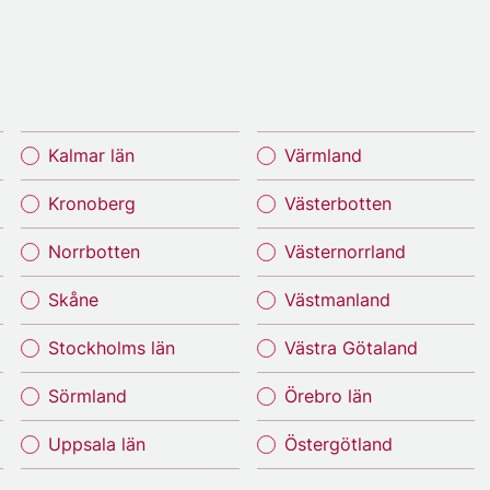
Kalmar län
Värmland
Kronoberg
Västerbotten
Norrbotten
Västernorrland
Skåne
Västmanland
Stockholms län
Västra Götaland
Sörmland
Örebro län
Uppsala län
Östergötland