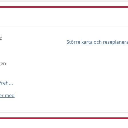
ad
Större karta och reseplaner
gen
http://www.vegaprimarvard.se/rehab/
ner med