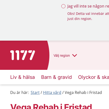
Jag vill inte se någon 
Obs! Detta val innebär att
just din region.
Till startsidan för 1177
Välj
region
Liv & hälsa
Barn & gravid
Olyckor & sk
Du är här:
Start
Hitta vård
Vega Rehab i Fristad
Vega Rehab i Fristad