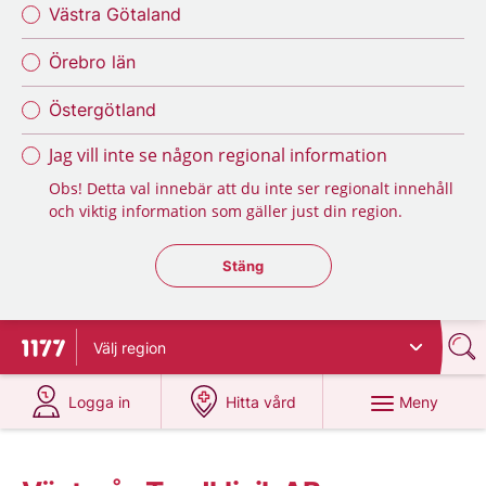
Västra Götaland
Örebro län
Östergötland
Jag vill inte se någon regional information
Obs! Detta val innebär att du inte ser regionalt innehåll
och viktig information som gäller just din region.
Stäng regionsväljaren
Stäng
Välj
region
Till startsidan för 1177
på 1177.se
på 1177.se
Meny
Logga in
Hitta vård