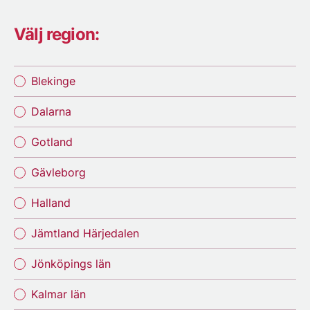
Välj region:
Blekinge
Dalarna
Gotland
Gävleborg
Halland
Jämtland Härjedalen
Jönköpings län
Kalmar län