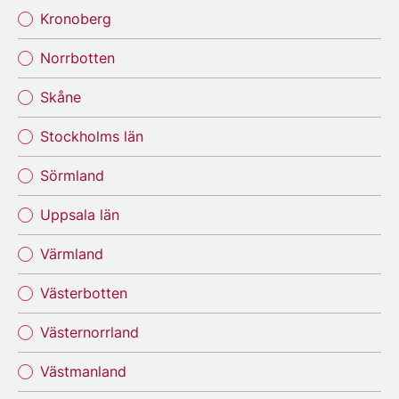
Kronoberg
Norrbotten
Skåne
Stockholms län
Sörmland
Uppsala län
Värmland
Västerbotten
Västernorrland
Västmanland