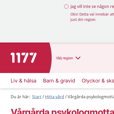
Jag vill inte se någon 
Obs! Detta val innebär att
just din region.
Till startsidan för 1177
Välj
region
Liv & hälsa
Barn & gravid
Olyckor & sk
Du är här:
Start
Hitta vård
Vårgårda psykologmotta
Vårgårda psykologmottag