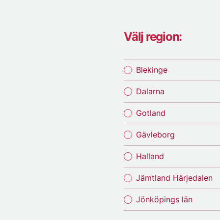
Välj region:
Blekinge
Dalarna
Gotland
Gävleborg
Halland
Jämtland Härjedalen
Jönköpings län