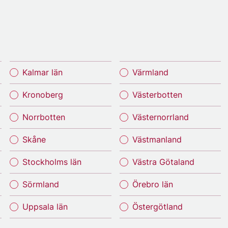
Kalmar län
Värmland
Kronoberg
Västerbotten
Norrbotten
Västernorrland
Skåne
Västmanland
Stockholms län
Västra Götaland
Sörmland
Örebro län
Uppsala län
Östergötland