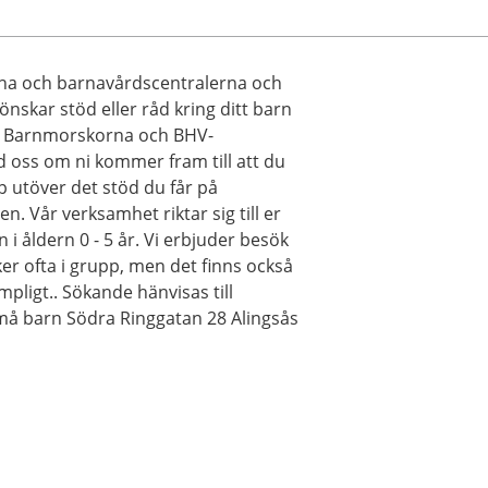
na och barnavårdscentralerna och
 önskar stöd eller råd kring ditt barn
kap. Barnmorskorna och BHV-
d oss om ni kommer fram till att du
ap utöver det stöd du får på
Vår verksamhet riktar sig till er
n i åldern 0 - 5 år. Vi erbjuder besök
er ofta i grupp, men det finns också
mpligt.. Sökande hänvisas till
må barn Södra Ringgatan 28 Alingsås