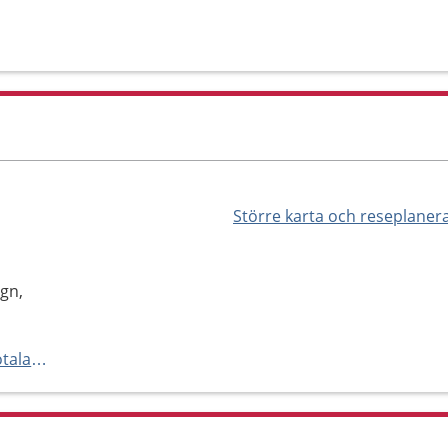
Större karta och reseplaner
gn,
https://www.1177.se/Vastra-Gotaland/hitta-vard/kontaktkort/Vargarda-psykologmottagning-foraldraskap-och-sma-barn-Vargarda/