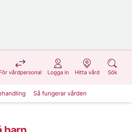
på 1177.se
på 1177.se
på 1177.se
på 1177.se
För vårdpersonal
Logga in
Hitta vård
Sök
ehandling
Så fungerar vården
 barn,