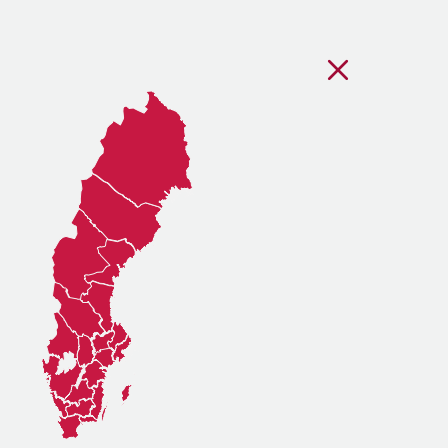
Stäng regionsvälj