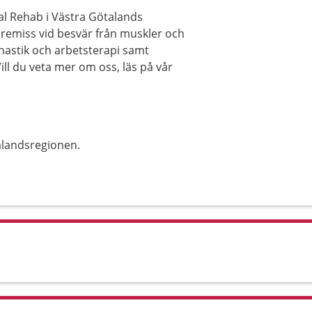
al Rehab i Västra Götalands
n remiss vid besvär från muskler och
mnastik och arbetsterapi samt
l du veta mer om oss, läs på vår
alandsregionen.