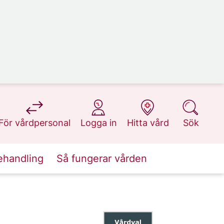
på 1177.se
på 1177.se
på 1177.se
på 1177.se
För vårdpersonal
Logga in
Hitta vård
Sök
ehandling
Så fungerar vården