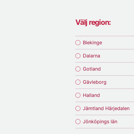
Välj region:
Blekinge
Dalarna
Gotland
Gävleborg
Halland
Jämtland Härjedalen
Jönköpings län