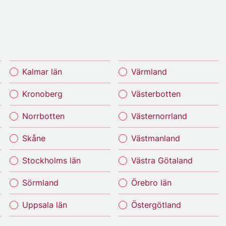
Kalmar län
Värmland
Kronoberg
Västerbotten
Norrbotten
Västernorrland
Skåne
Västmanland
Stockholms län
Västra Götaland
Sörmland
Örebro län
Uppsala län
Östergötland