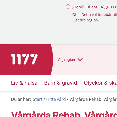
Jag vill inte se någon 
Obs! Detta val innebär att
just din region.
Till startsidan för 1177
Välj
region
Liv & hälsa
Barn & gravid
Olyckor & sk
Du är här:
Start
Hitta vård
Vårgårda Rehab, Vårgå
Vårgårda Rehab, Vårgår