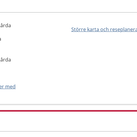
gårda
Större karta och reseplaner
a
gårda
ner med