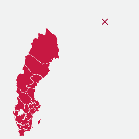
Stäng regionsvälj