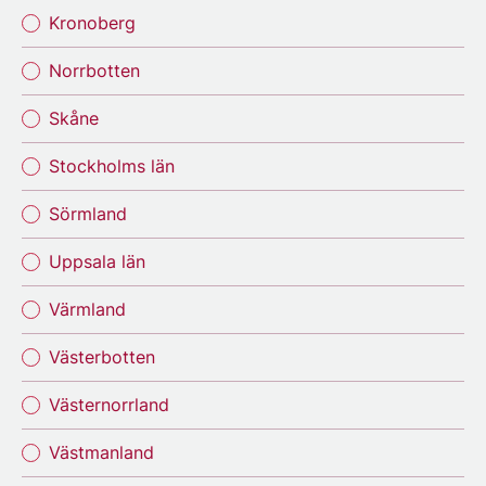
Kronoberg
Norrbotten
Skåne
Stockholms län
Sörmland
Uppsala län
Värmland
Västerbotten
Västernorrland
Västmanland