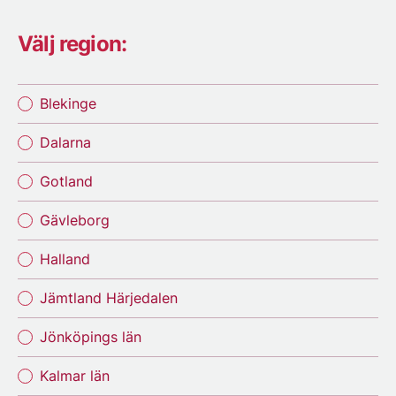
Välj region:
Blekinge
Dalarna
Gotland
Gävleborg
Halland
Jämtland Härjedalen
Jönköpings län
Kalmar län