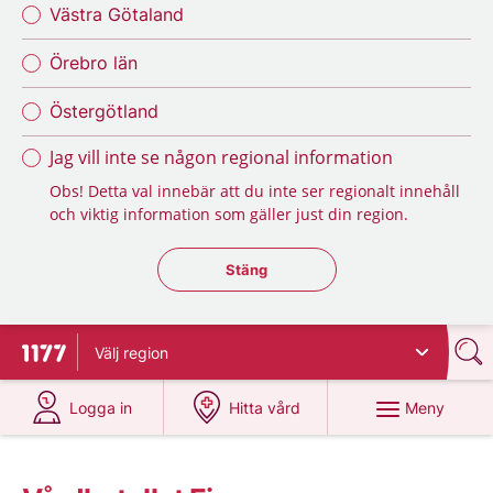
Västra Götaland
Örebro län
Östergötland
Jag vill inte se någon regional information
Obs! Detta val innebär att du inte ser regionalt innehåll
och viktig information som gäller just din region.
Stäng regionsväljaren
Stäng
Välj
region
Till startsidan för 1177
på 1177.se
på 1177.se
Meny
Logga in
Hitta vård