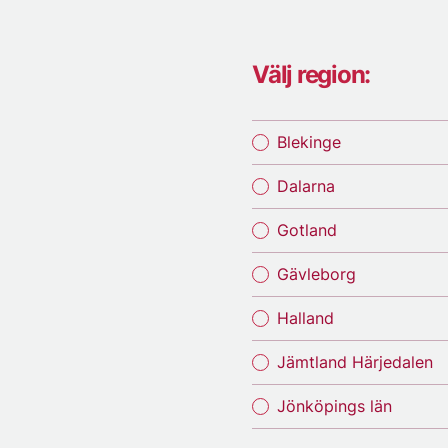
Välj region:
Blekinge
Dalarna
Gotland
Gävleborg
Halland
Jämtland Härjedalen
Jönköpings län