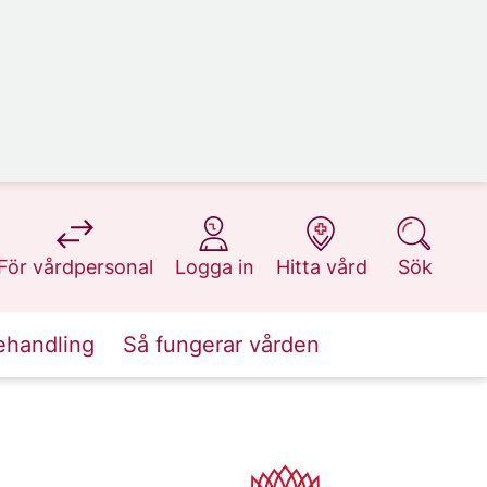
på 1177.se
på 1177.se
på 1177.se
på 1177.se
För vårdpersonal
Logga in
Hitta vård
Sök
ehandling
Så fungerar vården