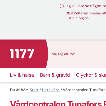
Jag vill inte se någon 
Obs! Detta val innebär att
just din region.
Till startsidan för 1177
Välj
region
Liv & hälsa
Barn & gravid
Olyckor & sk
Du är här:
Start
Hitta vård
Vårdcentralen Tunafors 
Vårdcentralen Tunafors E