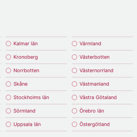
Kalmar län
Värmland
Kronoberg
Västerbotten
Norrbotten
Västernorrland
Skåne
Västmanland
Stockholms län
Västra Götaland
Sörmland
Örebro län
Uppsala län
Östergötland