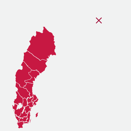
Stäng regionsvälj