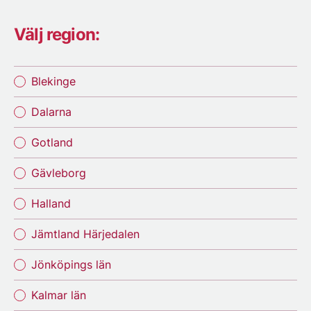
Välj region:
Blekinge
Dalarna
Gotland
Gävleborg
Halland
Jämtland Härjedalen
Jönköpings län
Kalmar län