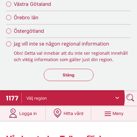
Västra Götaland
Örebro län
Östergötland
Jag vill inte se någon regional information
Obs! Detta val innebär att du inte ser regionalt innehåll
och viktig information som gäller just din region.
Stäng regionsväljaren
Stäng
Välj
region
Till startsidan för 1177
på 1177.se
på 1177.se
Meny
Logga in
Hitta vård