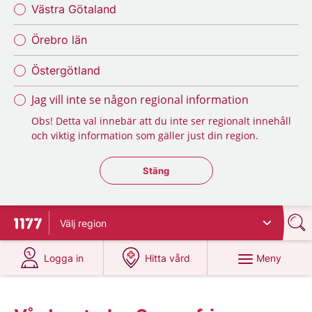
Västra Götaland
Örebro län
Östergötland
Jag vill inte se någon regional information
Obs! Detta val innebär att du inte ser regionalt innehåll
och viktig information som gäller just din region.
Stäng regionsväljaren
Stäng
Välj
region
Till startsidan för 1177
på 1177.se
på 1177.se
Meny
Logga in
Hitta vård