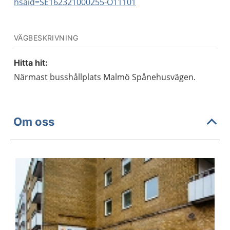
hsaid=SE162321000255-O11101
VÄGBESKRIVNING
Hitta hit:
Närmast busshållplats Malmö Spånehusvägen.
Om oss