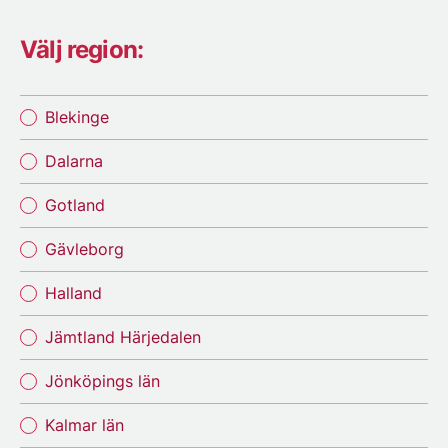
Välj region:
Blekinge
Dalarna
Gotland
Gävleborg
Halland
Jämtland Härjedalen
Jönköpings län
Kalmar län