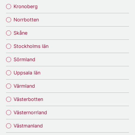
Kronoberg
Norrbotten
Skåne
Stockholms län
Sörmland
Uppsala län
Värmland
Västerbotten
Västernorrland
Västmanland