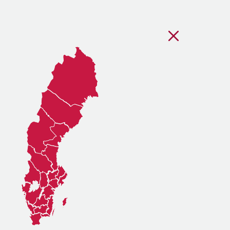
Stäng regionsvälj