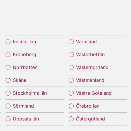
Kalmar län
Värmland
Kronoberg
Västerbotten
Norrbotten
Västernorrland
Skåne
Västmanland
Stockholms län
Västra Götaland
Sörmland
Örebro län
Uppsala län
Östergötland