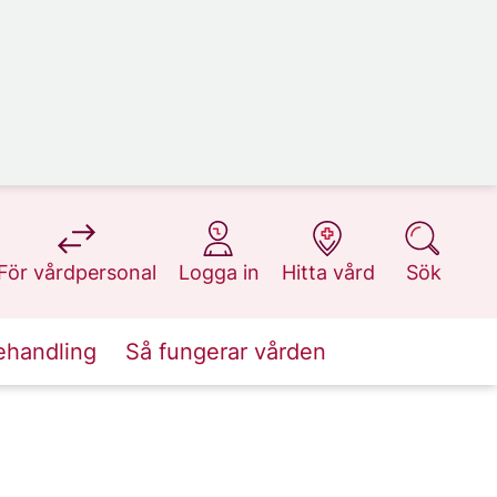
på 1177.se
på 1177.se
på 1177.se
på 1177.se
För vårdpersonal
Logga in
Hitta vård
Sök
ehandling
Så fungerar vården