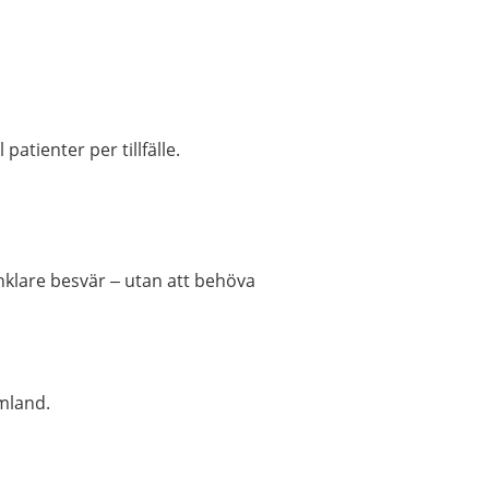
patienter per tillfälle.
enklare besvär – utan att behöva
mland.