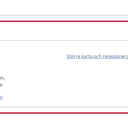
Större karta och reseplaner
un,
na
e/