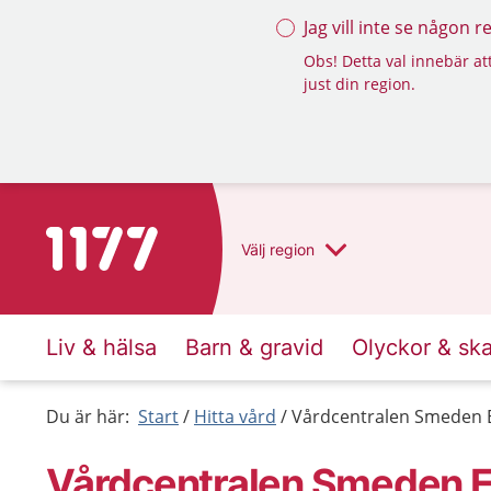
Jag vill inte se någon 
Obs! Detta val innebär att
just din region.
Till startsidan för 1177
Välj
region
Liv & hälsa
Barn & gravid
Olyckor & sk
Du är här:
Start
Hitta vård
Vårdcentralen Smeden Es
Vårdcentralen Smeden Es