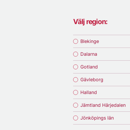
Välj region:
Blekinge
Dalarna
Gotland
Gävleborg
Halland
Jämtland Härjedalen
Jönköpings län