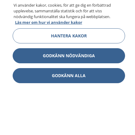
Vi använder kakor, cookies, för att ge dig en förbättrad
upplevelse, sammanställa statistik och för att viss
nödvändig funktionalitet ska fungera på webbplatsen.
Läs mer om hur vi använder kakor
HANTERA KAKOR
GODKÄNN NÖDVÄNDIGA
GODKÄNN ALLA
1177
–
tryggt om din hälsa och vård
På 1177.se får du råd om hälsa och information om
sjukdomar och vilka mottagningar du kan kontakta.
Logga in för att läsa din journal och göra dina