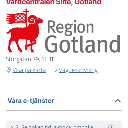
Vårdcentralen Slite, Gotland
Storgatan 79, SLITE
Visa på karta
Vägbeskrivning
Våra e-tjänster
2. Se bokad tid, avboka, omboka