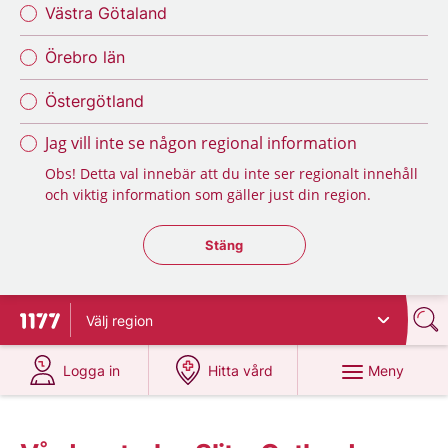
Västra Götaland
Örebro län
Östergötland
Jag vill inte se någon regional information
Obs! Detta val innebär att du inte ser regionalt innehåll
och viktig information som gäller just din region.
Stäng regionsväljaren
Stäng
Välj
region
Till startsidan för 1177
på 1177.se
på 1177.se
Meny
Logga in
Hitta vård