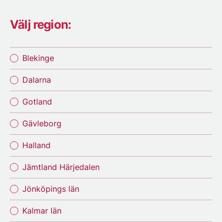
Välj region:
Blekinge
Dalarna
Gotland
Gävleborg
Halland
Jämtland Härjedalen
Jönköpings län
Kalmar län