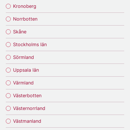
Kronoberg
Norrbotten
Skåne
Stockholms län
Sörmland
Uppsala län
Värmland
Västerbotten
Västernorrland
Västmanland