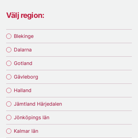
Välj region:
Blekinge
Dalarna
Gotland
Gävleborg
Halland
Jämtland Härjedalen
Jönköpings län
Kalmar län