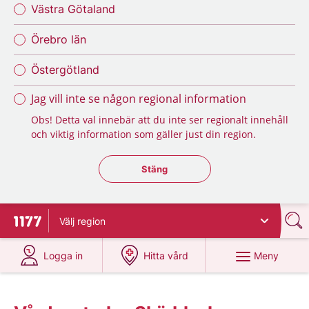
Västra Götaland
Örebro län
Östergötland
Jag vill inte se någon regional information
Obs! Detta val innebär att du inte ser regionalt innehåll
och viktig information som gäller just din region.
Stäng regionsväljaren
Stäng
Välj
region
Till startsidan för 1177
på 1177.se
på 1177.se
Meny
Logga in
Hitta vård