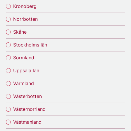
Kronoberg
Norrbotten
Skåne
Stockholms län
Sörmland
Uppsala län
Värmland
Västerbotten
Västernorrland
Västmanland