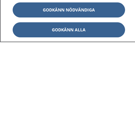
GODKÄNN NÖDVÄNDIGA
GODKÄNN ALLA
1177
–
tryggt om din hälsa och vård
På 1177.se får du råd om hälsa och information om
sjukdomar och vilka mottagningar du kan kontakta.
Logga in för att läsa din journal och göra dina
vårdärenden. Ring telefonnummer 1177 för