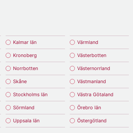
Kalmar län
Värmland
Kronoberg
Västerbotten
Norrbotten
Västernorrland
Skåne
Västmanland
Stockholms län
Västra Götaland
Sörmland
Örebro län
Uppsala län
Östergötland