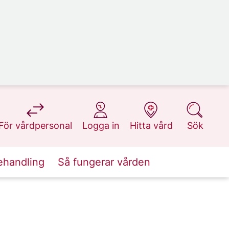
på 1177.se
på 1177.se
på 1177.se
på 1177.se
För vårdpersonal
Logga in
Hitta vård
Sök
ehandling
Så fungerar vården