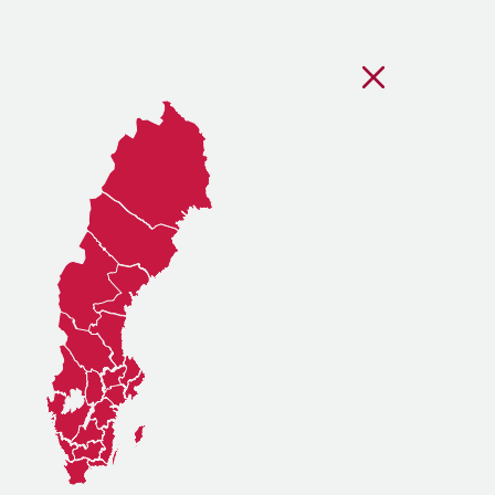
Stäng regionsvälj