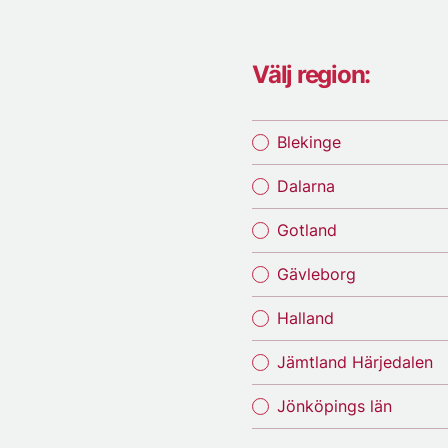
Välj region:
Blekinge
Dalarna
Gotland
Gävleborg
Halland
Jämtland Härjedalen
Jönköpings län