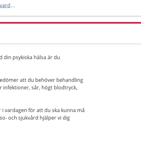
https://www.ptj.se/sankt-hans-vardcentral
d din psykiska hälsa är du
bedömer att du behöver behandling
r infektioner, sår, högt blodtryck,
r i vardagen för att du ska kunna må
o- och sjukvård hjälper vi dig