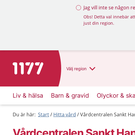
Jag vill inte se någon 
Obs! Detta val innebär att
just din region.
Till startsidan för 1177
Välj
region
Liv & hälsa
Barn & gravid
Olyckor & sk
Du är här:
Start
Hitta vård
Vårdcentralen Sankt Ha
Vårdcentralen Sankt Ha