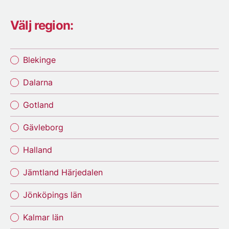
Välj region:
Blekinge
Dalarna
Gotland
Gävleborg
Halland
Jämtland Härjedalen
Jönköpings län
Kalmar län