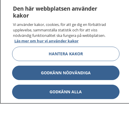
Den här webbplatsen använder
kakor
Vi använder kakor, cookies, för att ge dig en förbättrad
upplevelse, sammanställa statistik och för att viss
nödvändig funktionalitet ska fungera på webbplatsen.
Läs mer om hur vi använder kakor
HANTERA KAKOR
1177
–
tryggt om din hälsa och vård
GODKÄNN NÖDVÄNDIGA
På 1177.se får du råd om hälsa och information om
sjukdomar och vilka mottagningar du kan kontakta.
Logga in för att läsa din journal och göra dina
GODKÄNN ALLA
vårdärenden. Ring telefonnummer 1177 för
sjukvårdsrådgivning dygnet runt.
1177 ger dig råd när du vill må bättre.