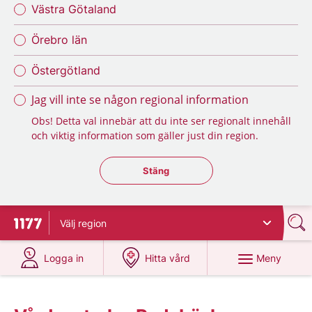
Västra Götaland
Örebro län
Östergötland
Jag vill inte se någon regional information
Obs! Detta val innebär att du inte ser regionalt innehåll
och viktig information som gäller just din region.
Stäng regionsväljaren
Stäng
Välj
region
Till startsidan för 1177
på 1177.se
på 1177.se
Meny
Logga in
Hitta vård