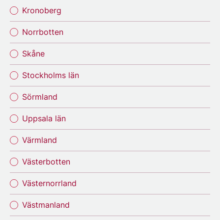
Kronoberg
Norrbotten
Skåne
Stockholms län
Sörmland
Uppsala län
Värmland
Västerbotten
Västernorrland
Västmanland