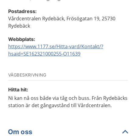
Postadress:
Vårdcentralen Rydebäck, Frösögatan 19, 25730
Rydebäck
Webbplats:
https://www.1177.se/Hitta-vard/Kontakt/?
hsaid=SE162321000255-O11639
VÄGBESKRIVNING
Hitta hit:
Ni kan nå oss både via tåg och buss. Från Rydebäcks
station är det gångavstånd till Vårdcentralen.
Om oss