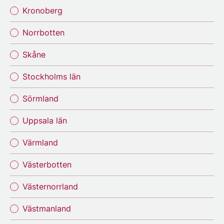
Kronoberg
Norrbotten
Skåne
Stockholms län
Sörmland
Uppsala län
Värmland
Västerbotten
Västernorrland
Västmanland