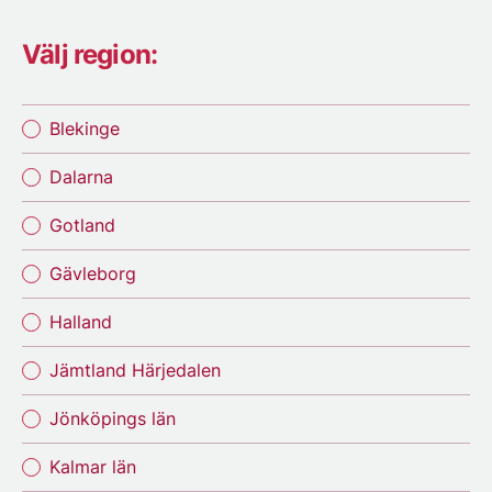
Välj region:
Blekinge
Dalarna
Gotland
Gävleborg
Halland
Jämtland Härjedalen
Jönköpings län
Kalmar län