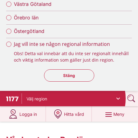
Västra Götaland
Örebro län
Östergötland
Jag vill inte se någon regional information
Obs! Detta val innebär att du inte ser regionalt innehåll
och viktig information som gäller just din region.
Stäng regionsväljaren
Stäng
Välj
region
Till startsidan för 1177
på 1177.se
på 1177.se
Meny
Logga in
Hitta vård