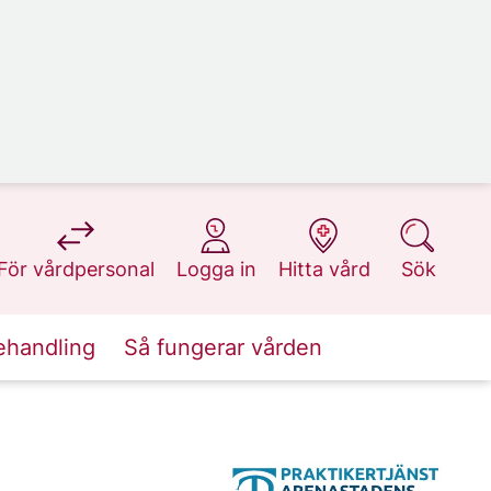
på 1177.se
på 1177.se
på 1177.se
på 1177.se
För vårdpersonal
Logga in
Hitta vård
Sök
ehandling
Så fungerar vården