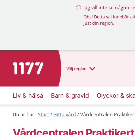
Jag vill inte se någon 
Obs! Detta val innebär att
just din region.
Till startsidan för 1177
Välj
region
Liv & hälsa
Barn & gravid
Olyckor & sk
Du är här:
Start
Hitta vård
Vårdcentralen Praktiker
Vårdcentralen Praktiker