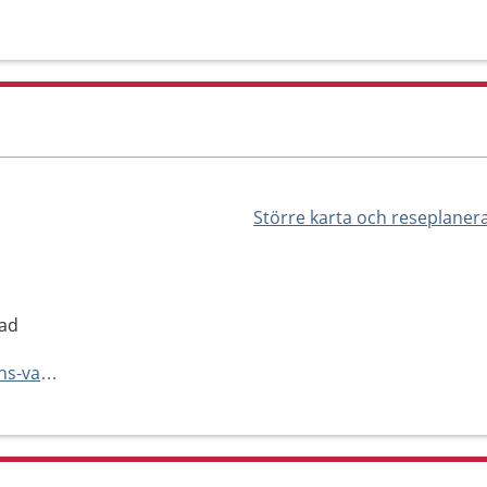
Större karta och reseplaner
tad
https://www.ptj.se/arenastadens-vardcentral/