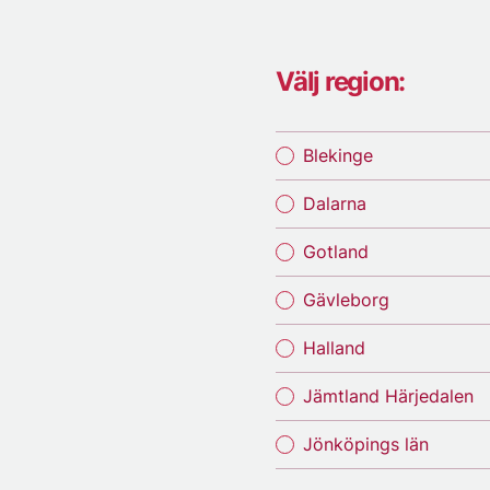
Välj region:
Blekinge
Dalarna
Gotland
Gävleborg
Halland
Jämtland Härjedalen
Jönköpings län