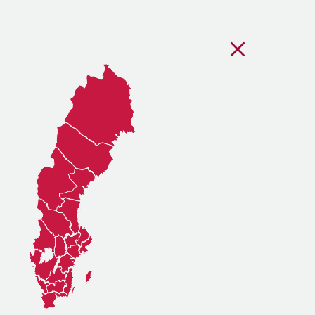
Stäng regionsvälj