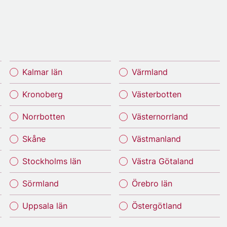
Kalmar län
Värmland
Kronoberg
Västerbotten
Norrbotten
Västernorrland
Skåne
Västmanland
Stockholms län
Västra Götaland
Sörmland
Örebro län
Uppsala län
Östergötland