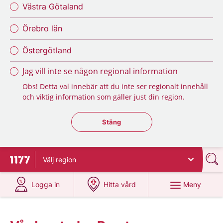
Västra Götaland
Örebro län
Östergötland
Jag vill inte se någon regional information
Obs! Detta val innebär att du inte ser regionalt innehåll
och viktig information som gäller just din region.
Stäng regionsväljaren
Stäng
Välj
region
Till startsidan för 1177
på 1177.se
på 1177.se
Meny
Logga in
Hitta vård