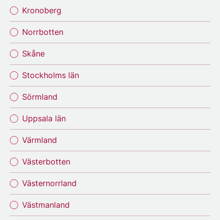
Kronoberg
Norrbotten
Skåne
Stockholms län
Sörmland
Uppsala län
Värmland
Västerbotten
Västernorrland
Västmanland