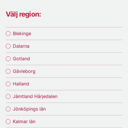
Välj region:
Blekinge
Dalarna
Gotland
Gävleborg
Halland
Jämtland Härjedalen
Jönköpings län
Kalmar län