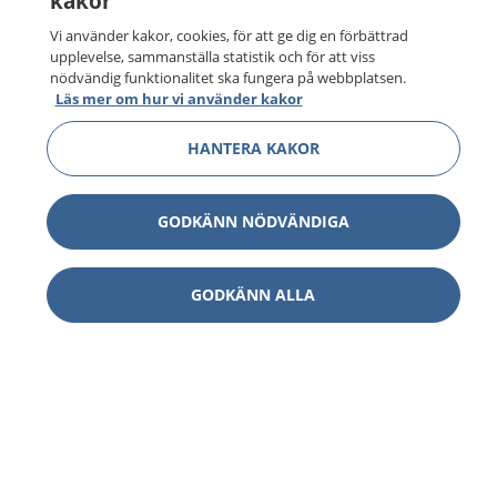
kakor
Vi använder kakor, cookies, för att ge dig en förbättrad
upplevelse, sammanställa statistik och för att viss
nödvändig funktionalitet ska fungera på webbplatsen.
Läs mer om hur vi använder kakor
HANTERA KAKOR
1177
–
tryggt om din hälsa och vård
GODKÄNN NÖDVÄNDIGA
På 1177.se får du råd om hälsa och information om
sjukdomar och vilka mottagningar du kan kontakta.
Logga in för att läsa din journal och göra dina
GODKÄNN ALLA
vårdärenden. Ring telefonnummer 1177 för
sjukvårdsrådgivning dygnet runt.
1177 ger dig råd när du vill må bättre.