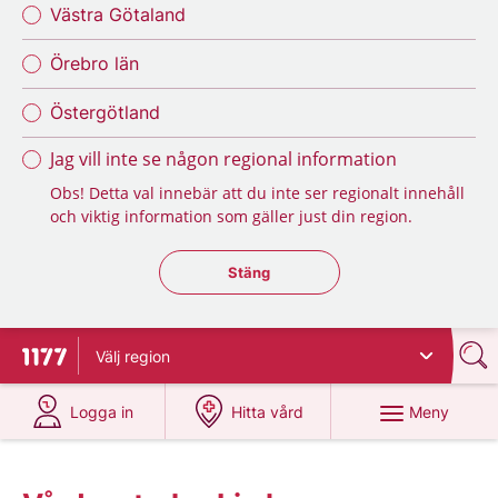
Västra Götaland
Örebro län
Östergötland
Jag vill inte se någon regional information
Obs! Detta val innebär att du inte ser regionalt innehåll
och viktig information som gäller just din region.
Stäng regionsväljaren
Stäng
Välj
region
Till startsidan för 1177
på 1177.se
på 1177.se
Meny
Logga in
Hitta vård