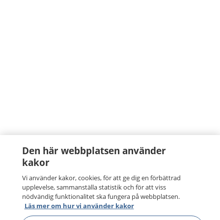
Den här webbplatsen använder
kakor
1177
–
tryggt om din hälsa och vård
Vi använder kakor, cookies, för att ge dig en förbättrad
upplevelse, sammanställa statistik och för att viss
På 1177.se får du råd om hälsa och information om
nödvändig funktionalitet ska fungera på webbplatsen.
sjukdomar och vilka mottagningar du kan kontakta.
Läs mer om hur vi använder kakor
Logga in för att läsa din journal och göra dina