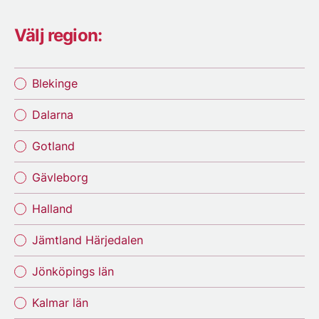
Välj region:
Blekinge
Dalarna
Gotland
Gävleborg
Halland
Jämtland Härjedalen
Jönköpings län
Kalmar län