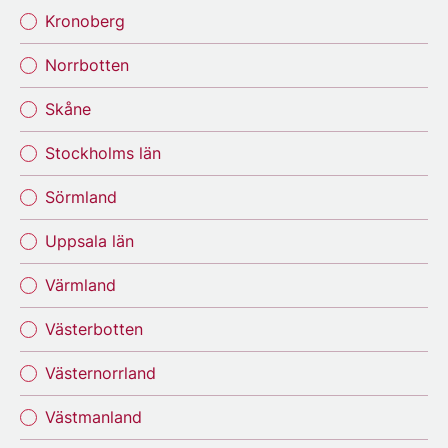
Kronoberg
Norrbotten
Skåne
Stockholms län
Sörmland
Uppsala län
Värmland
Västerbotten
Västernorrland
Västmanland