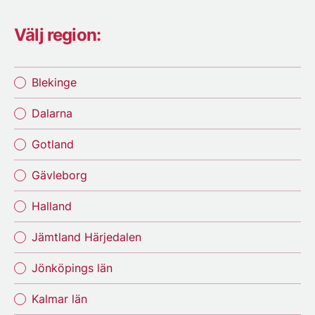
Välj region:
Blekinge
Dalarna
Gotland
Gävleborg
Halland
Jämtland Härjedalen
Jönköpings län
Kalmar län