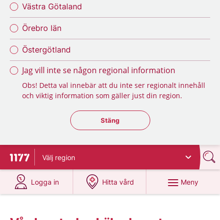
Västra Götaland
Örebro län
Östergötland
Jag vill inte se någon regional information
Obs! Detta val innebär att du inte ser regionalt innehåll
och viktig information som gäller just din region.
Stäng regionsväljaren
Stäng
Välj
region
Till startsidan för 1177
på 1177.se
på 1177.se
Meny
Logga in
Hitta vård