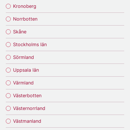
Kronoberg
Norrbotten
Skåne
Stockholms län
Sörmland
Uppsala län
Värmland
Västerbotten
Västernorrland
Västmanland