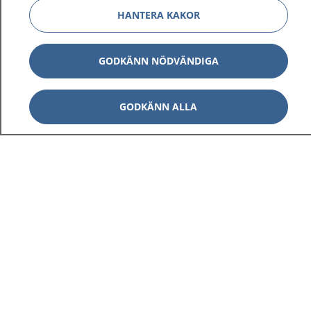
HANTERA KAKOR
GODKÄNN NÖDVÄNDIGA
GODKÄNN ALLA
1177
–
tryggt om din hälsa och vård
På 1177.se får du råd om hälsa och information om
sjukdomar och vilka mottagningar du kan kontakta.
Logga in för att läsa din journal och göra dina
vårdärenden. Ring telefonnummer 1177 för
sjukvårdsrådgivning dygnet runt.
1177 ger dig råd när du vill må bättre.