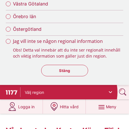
Västra Götaland
Örebro län
Östergötland
Jag vill inte se någon regional information
Obs! Detta val innebär att du inte ser regionalt innehåll
och viktig information som gäller just din region.
Stäng regionsväljaren
Stäng
Välj
region
Till startsidan för 1177
på 1177.se
på 1177.se
Meny
Logga in
Hitta vård