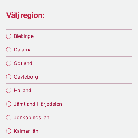
Välj region:
Blekinge
Dalarna
Gotland
Gävleborg
Halland
Jämtland Härjedalen
Jönköpings län
Kalmar län