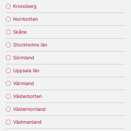
Kronoberg
Norrbotten
Skåne
Stockholms län
Sörmland
Uppsala län
Värmland
Västerbotten
Västernorrland
Västmanland