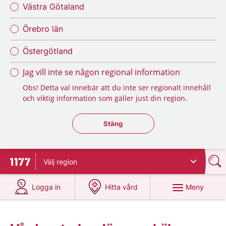
Västra Götaland
Örebro län
Östergötland
Jag vill inte se någon regional information
Obs! Detta val innebär att du inte ser regionalt innehåll
och viktig information som gäller just din region.
Stäng regionsväljaren
Stäng
Välj
region
Till startsidan för 1177
på 1177.se
på 1177.se
Meny
Logga in
Hitta vård