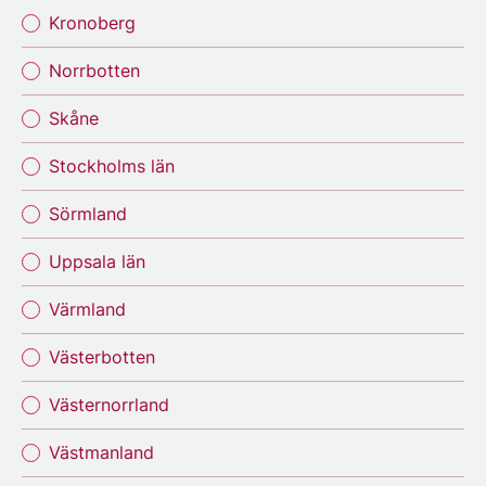
Kronoberg
Norrbotten
Skåne
Stockholms län
Sörmland
Uppsala län
Värmland
Västerbotten
Västernorrland
Västmanland