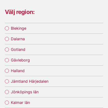
Välj region:
Blekinge
Dalarna
Gotland
Gävleborg
Halland
Jämtland Härjedalen
Jönköpings län
Kalmar län