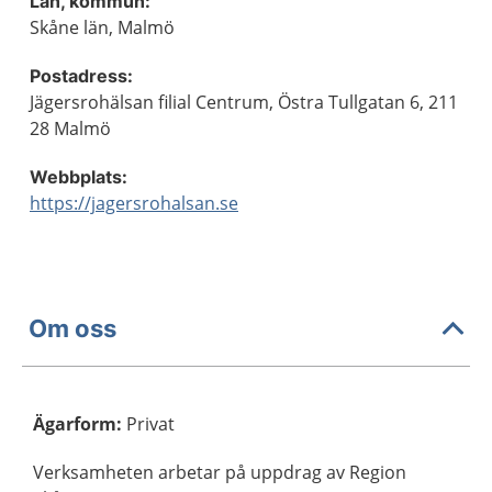
Län, kommun:
Skåne län, Malmö
Postadress:
Jägersrohälsan filial Centrum, Östra Tullgatan 6, 211
28 Malmö
Webbplats:
https://jagersrohalsan.se
Om oss
Ägarform
:
Privat
Verksamheten arbetar på uppdrag av Region